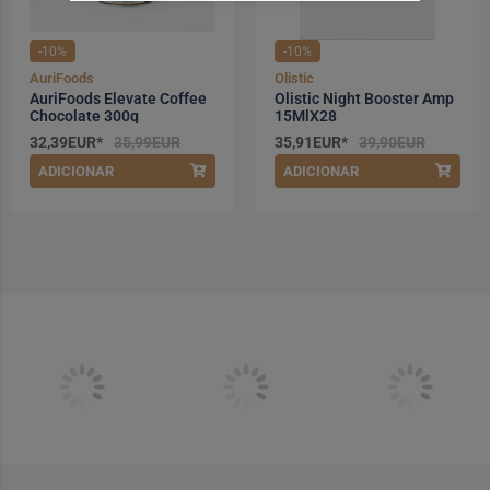
-10%
-10%
AuriFoods
Olistic
AuriFoods Elevate Coffee
Olistic Night Booster Amp
Chocolate 300g
15MlX28
32,39EUR*
35,99EUR
35,91EUR*
39,90EUR
ADICIONAR
ADICIONAR
*Promoção válida de 2026-08-01 a
*Promoção válida de 2026-08-01 a
2026-08-31
2026-08-31