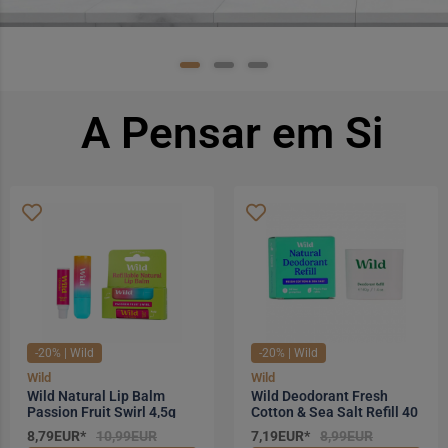
A Pensar em Si
-20% | Wild
-20% | Wild
Wild
Wild
Wild Natural Lip Balm
Wild Deodorant Fresh
Passion Fruit Swirl 4,5g
Cotton & Sea Salt Refill 40
g
8,79EUR*
10,99EUR
7,19EUR*
8,99EUR