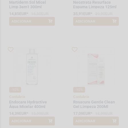
Martiderm Sol Micel
Neostrata Resurface
Limp 3em1 300ml
Espuma Limpeza 125ml
14,85EUR*
16,50EUR
35,91EUR*
39,90EUR
ADICIONAR
ADICIONAR
*Promoção válida de 2026-08-01 a
*Promoção válida de 2026-08-01 a
2026-08-31
2026-08-31
-10%
-10%
Cantabria
Cantabria
Endocare Hydractive
Rosacure Gentle Clean
Água Micelar 400ml
Gel Limpeza 200Ml
14,39EUR*
15,99EUR
17,09EUR*
18,99EUR
ADICIONAR
ADICIONAR
*Promoção válida de 2026-08-01 a
*Promoção válida de 2026-08-01 a
2026-08-31
2026-08-31