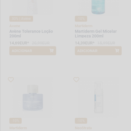
30% | Avène
-10%
Avene
Martiderm
Avène Tolerance Loção
Martiderm Gel Micelar
200ml
Limpeza 200ml
14,69EUR*
20,99EUR
14,39EUR*
15,99EUR
ADICIONAR
ADICIONAR
*Promoção válida de 2026-08-01 a
*Promoção válida de 2026-08-01 a
2026-08-15
2026-08-31
-10%
-10%
Martiderm
NeoStrata