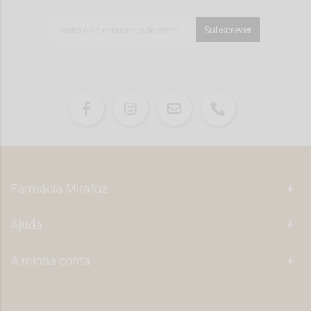
Subscrever
Farmácia Mirafoz
+
Ajuda
+
A minha conta
+