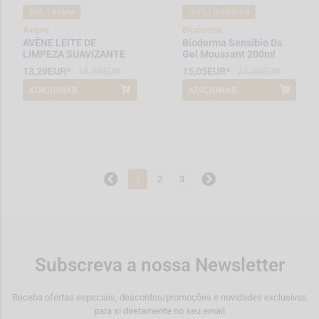
30% | Avène
-30% | Bioderma
Avene
Bioderma
AVÈNE LEITE DE
Bioderma Sensibio Ds
LIMPEZA SUAVIZANTE
Gel Moussant 200ml
200 ml
13,29EUR*
18,99EUR
15,05EUR*
21,50EUR
ADICIONAR
ADICIONAR
*Promoção válida de 2026-08-01 a
*Promoção válida de 2026-08-01 a
2026-08-15
2026-08-10
1
2
3
Subscreva a nossa Newsletter
Receba ofertas especiais, descontos/promoções e novidades exclusivas
para si diretamente no seu email