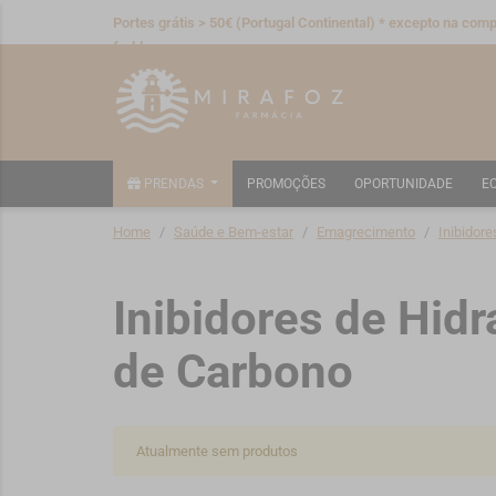
Portes grátis > 50€ (Portugal Continental) * excepto na compr
fraldas
PRENDAS
PROMOÇÕES
OPORTUNIDADE
E
Home
Saúde e Bem-estar
Emagrecimento
Inibidor
Inibidores de Hidr
de Carbono
Atualmente sem produtos