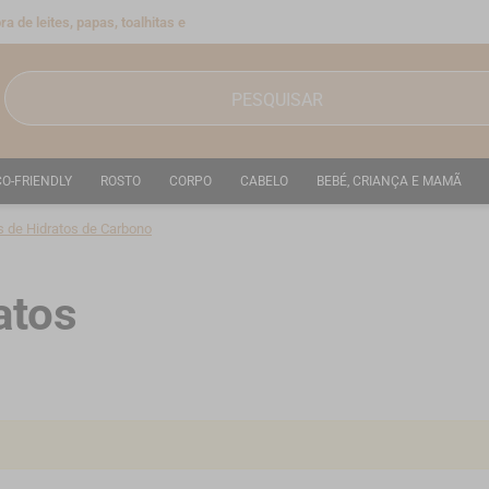
a de leites, papas, toalhitas e
CO-FRIENDLY
ROSTO
CORPO
CABELO
BEBÉ, CRIANÇA E MAMÃ
es de Hidratos de Carbono
atos