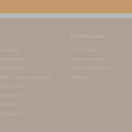
A minha conta
ncomendar
A minha conta
e Encomendas
Produtos favoritos
 de pagamento
Carrinho de compras
mento, Trocas ou Devoluções
Checkout
 de Privacidade
de Utilização
 de Cookies
 reclamações