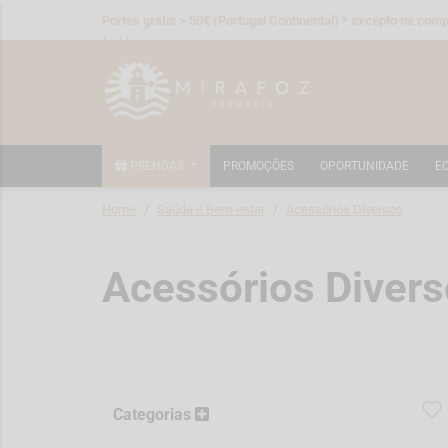
Portes grátis > 50€ (Portugal Continental) * excepto na compr
fraldas
PRENDAS
PROMOÇÕES
OPORTUNIDADE
E
Home
Saúde e Bem-estar
Acessórios Diversos
Acessórios Diver
Categorias