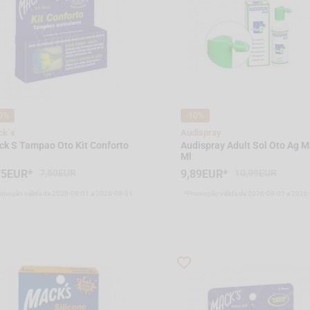
0%
-10%
k`s
Audispray
k S Tampao Oto Kit Conforto
Audispray Adult Sol Oto Ag M
Ml
75EUR*
7,50EUR
9,89EUR*
10,99EUR
omoção válida de 2026-08-01 a 2026-08-31
*Promoção válida de 2026-08-01 a 2026