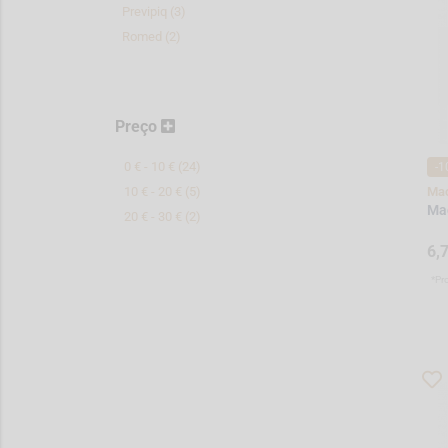
Previpiq (3)
Romed (2)
Preço
0 € - 10 € (24)
-1
10 € - 20 € (5)
Mac
Mac
20 € - 30 € (2)
6,
*Pr