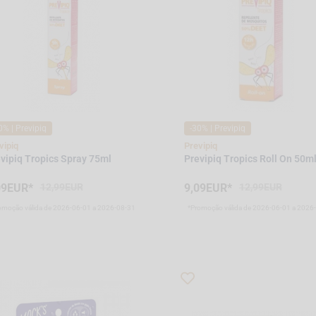
0% | Previpiq
-30% | Previpiq
vipiq
Previpiq
vipiq Tropics Spray 75ml
Previpiq Tropics Roll On 50m
09EUR*
12,99EUR
9,09EUR*
12,99EUR
omoção válida de 2026-06-01 a 2026-08-31
*Promoção válida de 2026-06-01 a 2026