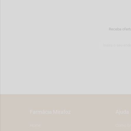
Receba ofert
Farmácia Mirafoz
Ajuda
Home
Como E