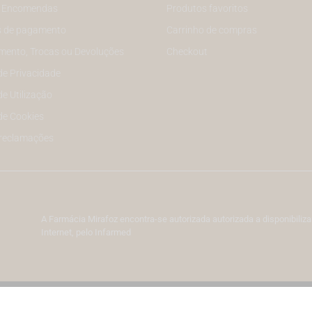
e Encomendas
Produtos favoritos
 de pagamento
Carrinho de compras
mento, Trocas ou Devoluções
Checkout
 de Privacidade
de Utilização
 de Cookies
 reclamações
A Farmácia Mirafoz encontra-se autorizada autorizada a disponibil
Internet, pelo Infarmed