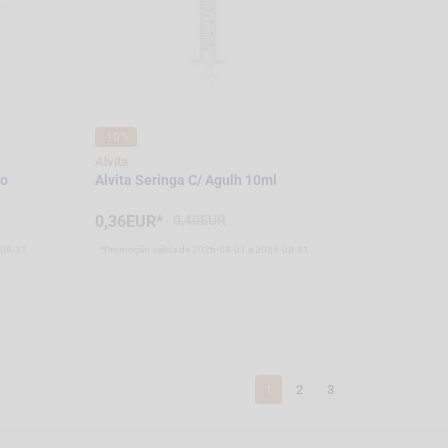
-10%
Alvita
ao
Alvita Seringa C/ Agulh 10ml
0,36EUR*
0,40EUR
-08-31
*Promoção válida de 2026-08-01 a 2026-08-31
1
2
3