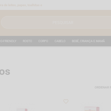
a de leites, papas, toalhitas e
CO-FRIENDLY
ROSTO
CORPO
CABELO
BEBÉ, CRIANÇA E MAMÃ
sos
ORDENAR 