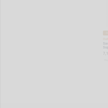
-1
Out
Sac
Su
7,
*Pr