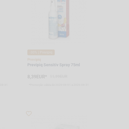
-30% | Previpiq
Previpiq
l
Previpiq Sensitiv Spray 75ml
8,39EUR*
11,99EUR
-08-31
*Promoção válida de 2026-06-01 a 2026-08-31