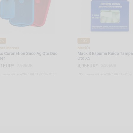
0%
-10%
ras Marcas
Mack`s
o Coronation Saco Ag Qte Duo
Mack S Espuma Ruido Tamp
per
Oto X5
11EUR*
7,90EUR
4,95EUR*
5,50EUR
omoção válida de 2026-08-01 a 2026-08-31
*Promoção válida de 2026-08-01 a 2026