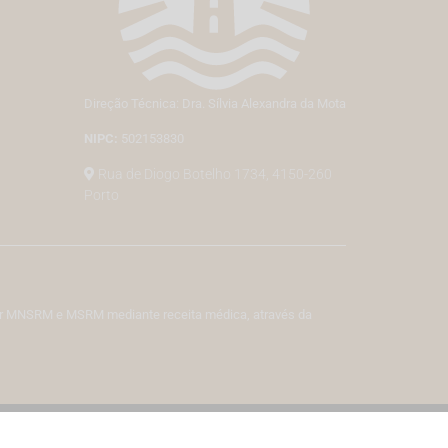
Direção Técnica: Dra. Sílvia Alexandra da Mota
NIPC:
502153830
Rua de Diogo Botelho 1734, 4150-260
Porto
izar MNSRM e MSRM mediante receita médica, através da