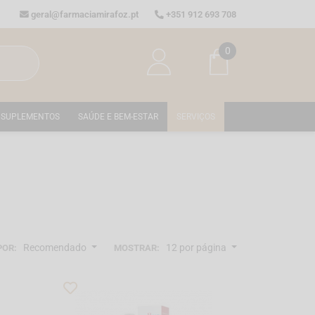
geral@farmaciamirafoz.pt
+351 912 693 708
0
SUPLEMENTOS
SAÚDE E BEM-ESTAR
SERVIÇOS
Recomendado
12 por página
POR:
MOSTRAR: