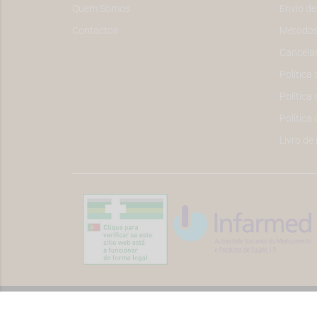
Quem Somos
Envio d
Contactos
Métodos
Cancela
Política
Política 
Política
Livro de
©2026 Todos os direitos reservados