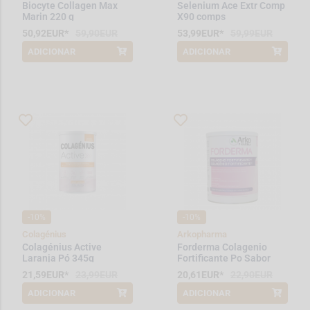
Biocyte Collagen Max
Selenium Ace Extr Comp
Marin 220 g
X90 comps
50,92EUR*
59,90EUR
53,99EUR*
59,99EUR
ADICIONAR
ADICIONAR
*Promoção válida de 2026-03-14 a
*Promoção válida de 2026-08-01 a
2026-08-31
2026-08-31
-10%
-10%
Colagénius
Arkopharma
Colagénius Active
Forderma Colagenio
Laranja Pó 345g
Fortificante Po Sabor
Frutos Bosque 260 g
21,59EUR*
23,99EUR
20,61EUR*
22,90EUR
ADICIONAR
ADICIONAR
*Promoção válida de 2026-08-01 a
*Promoção válida de 2026-08-01 a
2026-08-31
2026-08-31