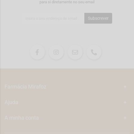
para si diretamente no seu email
Subscrever
Farmácia Mirafoz
+
Ajuda
+
A minha conta
+