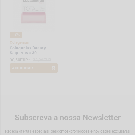
-10%
Colagénius
Colagenius Beauty
Saquetas x 30
30,59EUR*
33,99EUR
ADICIONAR
*Promoção válida de 2026-08-01 a
2026-08-31
Subscreva a nossa Newsletter
Receba ofertas especiais, descontos/promoções e novidades exclusivas