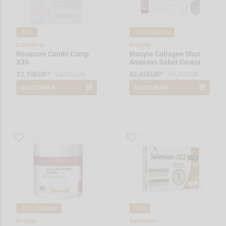
-10%
-15% | Biocyte
Cantabria
Biocyte
Rosacure Combi Comp
Biocyte Collagen Shot
X30
Ampolas Sabor Cereja
25 mL x 10
22,10EUR*
24,55EUR
42,42EUR*
49,90EUR
ADICIONAR
ADICIONAR
*Promoção válida de 2026-08-01 a
*Promoção válida de 2026-03-14 a
2026-08-31
2026-08-31
-15% | Biocyte
-10%
Biocyte
Selenium