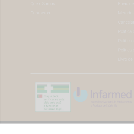
Quem Somos
Envio d
Contactos
Métodos
Cancela
Política
Política 
Política
Livro de
©2026 Todos os direitos reservados