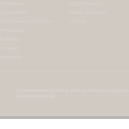
e Encomendas
Produtos favoritos
 de pagamento
Carrinho de compras
mento, Trocas ou Devoluções
Checkout
 de Privacidade
de Utilização
 de Cookies
 reclamações
A Farmácia Mirafoz encontra-se autorizada autorizada a disponibil
Internet, pelo Infarmed