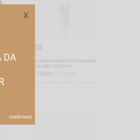
X
-10%
A DA
Idun
039 7
Idun Perfect Under Eye Concealer
Extra Light 2030 6 mL
24,75EUR*
27,50EUR
R
-08-31
*Promoção válida de 2026-08-01 a 2026-08-31
SABER MAIS