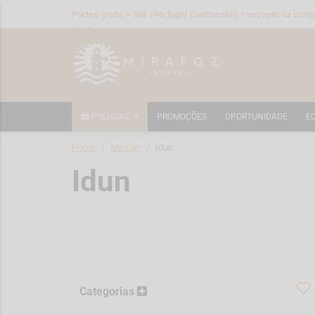
Portes grátis > 50€ (Portugal Continental) * excepto na compr
fraldas
PRENDAS
PROMOÇÕES
OPORTUNIDADE
E
Home
Marcas
Idun
Idun
Categorias