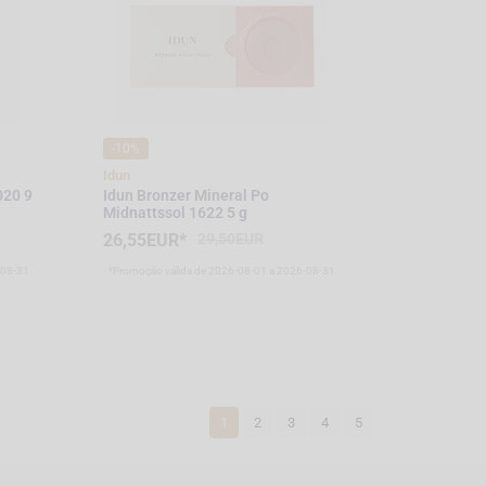
-10%
Idun
020 9
Idun Bronzer Mineral Po
Midnattssol 1622 5 g
26,55EUR*
29,50EUR
-08-31
*Promoção válida de 2026-08-01 a 2026-08-31
1
2
3
4
5