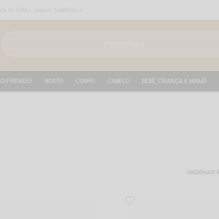
a de leites, papas, toalhitas e
CO-FRIENDLY
ROSTO
CORPO
CABELO
BEBÉ, CRIANÇA E MAMÃ
ORDENAR 