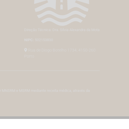
Direção Técnica: Dra. Sílvia Alexandra da Mota
NIPC:
502153830
Rua de Diogo Botelho 1734, 4150-260
Porto
izar MNSRM e MSRM mediante receita médica, através da