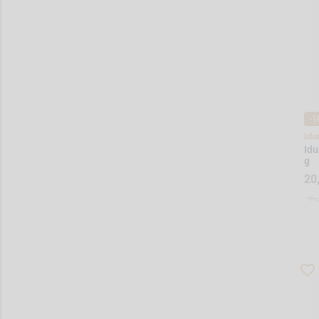
-1
Idu
Idu
g
20
*Pr