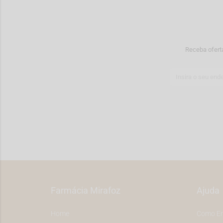
Receba ofert
Farmácia Mirafoz
Ajuda
Home
Como E