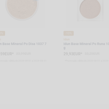
0%
-10%
n
Idun
n Base Mineral Po Disa 1037 7
Idun Base Mineral Po Runa 1
g
,59EUR*
33,99EUR
29,93EUR*
33,25EUR
omoção válida de 2026-08-01 a 2026-08-31
*Promoção válida de 2026-08-01 a 2026