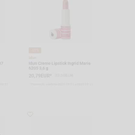
-10%
Idun
07
Idun Creme Lipstick Ingrid Marie
6205 3,6 g
20,79EUR*
23,10EUR
-08-31
*Promoção válida de 2026-08-01 a 2026-08-31