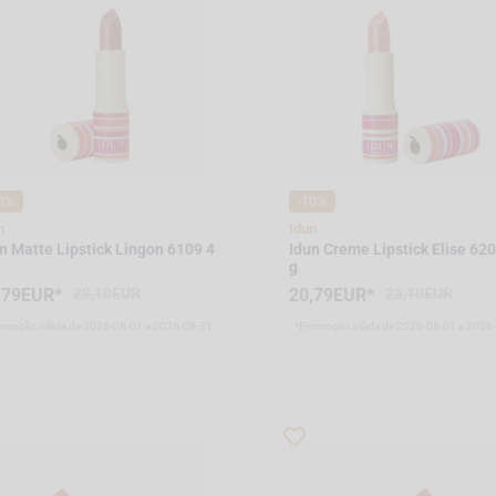
0%
-10%
n
Idun
n Matte Lipstick Lingon 6109 4
Idun Creme Lipstick Elise 620
g
,79EUR*
23,10EUR
20,79EUR*
23,10EUR
omoção válida de 2026-08-01 a 2026-08-31
*Promoção válida de 2026-08-01 a 2026