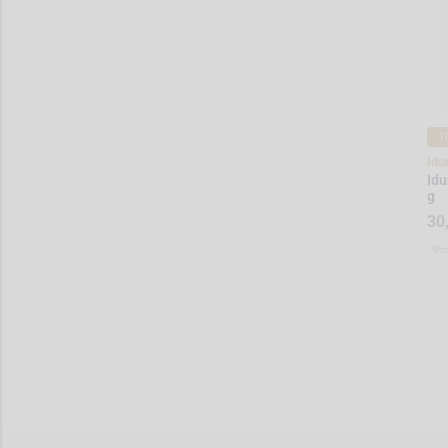
-1
Idu
Idu
g
30
*Pr