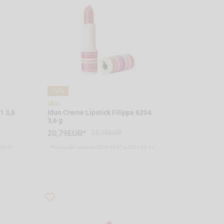
-10%
Idun
1 3,6
Idun Creme Lipstick Filippa 6204
3,6 g
20,79EUR*
23,10EUR
-08-31
*Promoção válida de 2026-08-01 a 2026-08-31