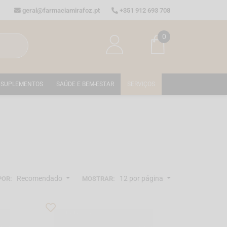
geral@farmaciamirafoz.pt
+351 912 693 708
0
SUPLEMENTOS
SAÚDE E BEM-ESTAR
SERVIÇOS
Recomendado
12 por página
POR:
MOSTRAR: