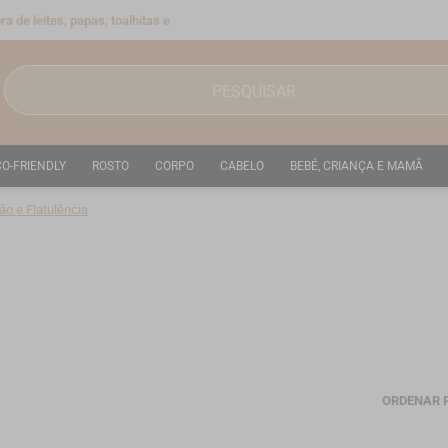
a de leites, papas, toalhitas e
CO-FRIENDLY
ROSTO
CORPO
CABELO
BEBÉ, CRIANÇA E MAMÃ
ão e Flatulência
ORDENAR 