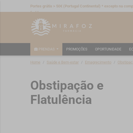
Portes grátis > 50€ (Portugal Continental) * excepto na compr
fraldas
PRENDAS
PROMOÇÕES
OPORTUNIDADE
E
Home
Saúde e Bem-estar
Emagrecimento
Obstipaç
Obstipação e
Flatulência