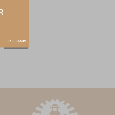
R
 no seu email
SABER MAIS
Subscrever