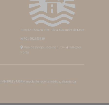
Direção Técnica: Dra. Sílvia Alexandra da Mota
NIPC:
502153830
Rua de Diogo Botelho 1734, 4150-260
Porto
izar MNSRM e MSRM mediante receita médica, através da