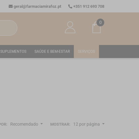
geral@farmaciamirafoz.pt
+351 912 693 708
0
SUPLEMENTOS
SAÚDE E BEM-ESTAR
SERVIÇOS
Recomendado
12 por página
POR:
MOSTRAR: