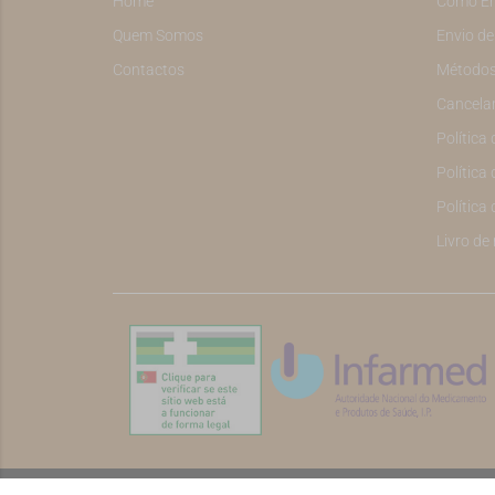
Home
Como E
Quem Somos
Envio d
Contactos
Métodos
Cancela
Política
Política 
Política
Livro de