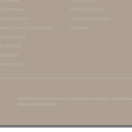
ncomendar
A minha conta
e Encomendas
Produtos favoritos
 de pagamento
Carrinho de compras
mento, Trocas ou Devoluções
Checkout
 de Privacidade
de Utilização
 de Cookies
 reclamações
A Farmácia Mirafoz encontra-se autorizada autorizada a disponibil
Internet, pelo Infarmed