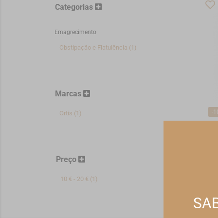
Categorias
Emagrecimento
Obstipação e Flatulência (1)
Marcas
-1
Ortis (1)
Ort
Fru
Co
15
Preço
*Pr
10 € - 20 € (1)
SAB