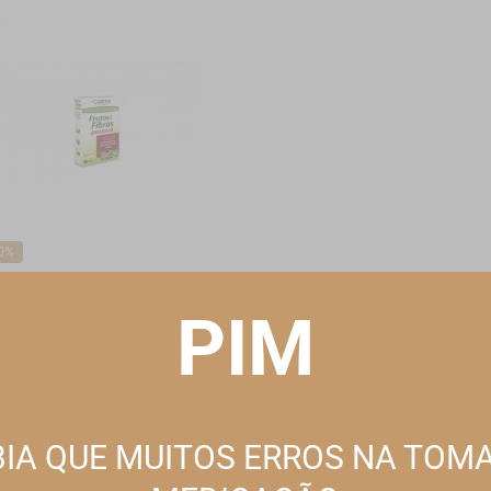
0%
is
tos E Fibras Efeito Rapido
PIM
mp X 24 comps
,75EUR*
17,50EUR
ESTE WEBSITE UTILIZA COOKIES
omoção válida de 2026-08-01 a 2026-08-31
Este site utiliza cookies para melhorar a sua experiência de utilização.
Consulte nossa
política de cookies
para obter mais informações.
IA QUE MUITOS ERROS NA TOM
REJEITAR TODOS OS NÃO ESSENCIAIS