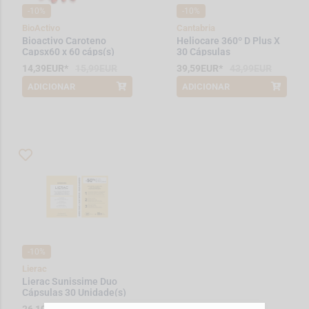
-10%
-10%
BioActivo
Cantabria
Bioactivo Caroteno
Heliocare 360º D Plus X
Capsx60 x 60 cáps(s)
30 Cápsulas
14,39EUR*
15,99EUR
39,59EUR*
43,99EUR
ADICIONAR
ADICIONAR
*Promoção válida de 2026-08-01 a
*Promoção válida de 2026-08-01 a
2026-08-31
2026-08-31
-10%
Lierac
Lierac Sunissime Duo
Cápsulas 30 Unidade(s)
com Desconto de 50% na