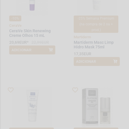
-10%
-25% Semana Premium
(na compra de 2 ou +
CeraVe
prod.)
CeraVe Skin Renewing
Creme Olhos 15 mL
Martiderm
20,69EUR*
22,99EUR
Martiderm Masc Limp
Hidro Mask 75ml
ADICIONAR
*Promoção válida de 2026-08-01 a
17,35EUR
2026-08-31
ADICIONAR
*Promoção válida de 2026-08-01 a
2026-08-08