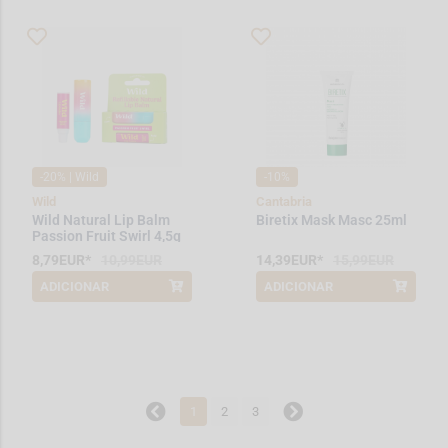
-20% | Wild
-10%
Wild
Cantabria
Wild Natural Lip Balm
Biretix Mask Masc 25ml
Passion Fruit Swirl 4,5g
8,79EUR*
10,99EUR
14,39EUR*
15,99EUR
ADICIONAR
ADICIONAR
*Promoção válida de 2026-06-01 a
*Promoção válida de 2026-08-01 a
2026-08-31
2026-08-31
1
2
3