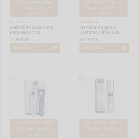
-25% Semana Premium
-25% Semana Premium
(na compra de 2 ou +
(na compra de 2 ou +
prod.)
prod.)
Martiderm
Martiderm
Martiderm Masc Limp
Martiderm Express
Pure Mask 75ml
Contorno Olhos/Lab
15ml
17,99EUR
41,99EUR
ADICIONAR
ADICIONAR
*Promoção válida de 2026-08-01 a
*Promoção válida de 2026-08-01 a
2026-08-08
2026-08-08
-25% Semana Premium
-25% Semana Premium
(na compra de 2 ou +
(na compra de 2 ou +
prod.)
prod.)