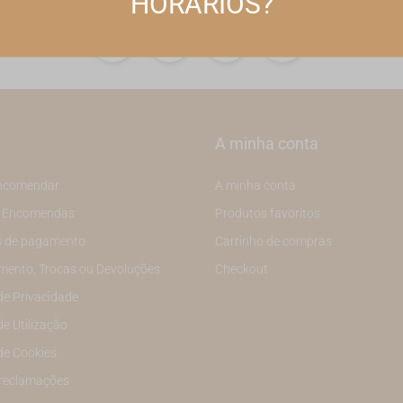
HORÁRIOS?
A minha conta
ncomendar
A minha conta
e Encomendas
Produtos favoritos
 de pagamento
Carrinho de compras
mento, Trocas ou Devoluções
Checkout
 de Privacidade
de Utilização
 de Cookies
 reclamações