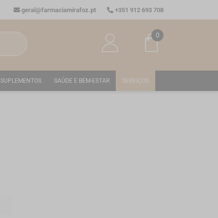
geral@farmaciamirafoz.pt
+351 912 693 708
0
SUPLEMENTOS
SAÚDE E BEM-ESTAR
SERVIÇOS