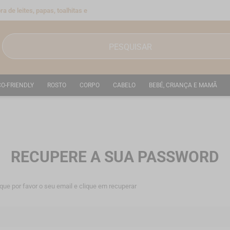
a de leites, papas, toalhitas e
CO-FRIENDLY
ROSTO
CORPO
CABELO
BEBÉ, CRIANÇA E MAMÃ
RECUPERE A SUA PASSWORD
que por favor o seu email e clique em recuperar