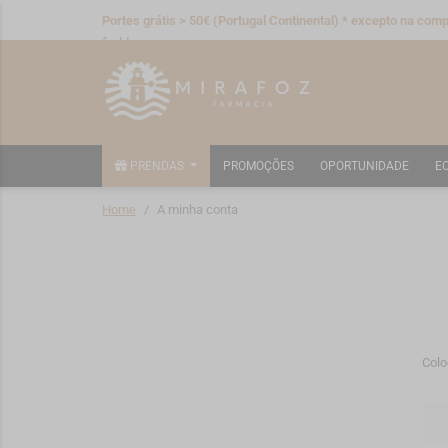
Portes grátis > 50€ (Portugal Continental) * excepto na compr
fraldas
PRENDAS
PROMOÇÕES
OPORTUNIDADE
E
Home
A minha conta
Colo