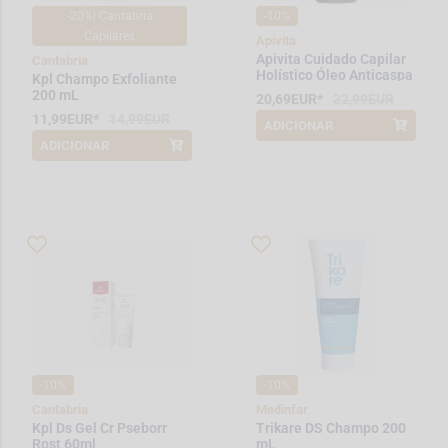
-20%| Cantabria
-10%
Capilares
Apivita
Apivita Cuidado Capilar
Cantabria
Holístico Óleo Anticaspa
Kpl Champo Exfoliante
Calmante 50mL
200 mL
20,69EUR*
22,99EUR
11,99EUR*
14,99EUR
ADICIONAR
*Promoção válida de 2026-08-01 a
2026-08-31
ADICIONAR
*Promoção válida de 2026-08-01 a
2026-08-31
-10%
-10%
Cantabria
Medinfar
Kpl Ds Gel Cr Pseborr
Trikare DS Champo 200
Rost 60ml
mL