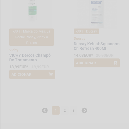
-30% | Marca do Mês: La
-30% | Ducray
Roche Posay, Vichy &
Ducray
Dercos
Ducray Kelual-Squanorm
Ch Refresh 400Ml
Vichy
VICHY Dercos Champô
14,63EUR*
20,90EUR
De Tratamento
ADICIONAR
*Promoção válida de 2026-08-01 a
Anticaspa Para Cabelos
13,99EUR*
19,99EUR
2026-08-31
Normais a Oleosos
390ml
ADICIONAR
*Promoção válida de 2026-08-01 a
2026-08-31
1
2
3