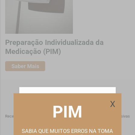
Preparação Individualizada da
Medicação (PIM)
Saber Mais
ESTE WEBSITE UTILIZA COOKIES
Subscreva a nossa Newsletter
X
PIM
Este site utiliza cookies para melhorar a sua
experiência de utilização.
Receba ofertas especiais, descontos/promoções e novidades exclusivas
Consulte nossa
política de cookies
para obter mais
para si diretamente no seu email
informações.
SABIA QUE MUITOS ERROS NA TOMA