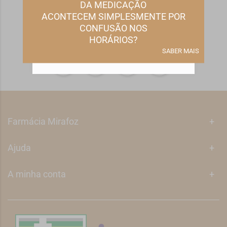
DA MEDICAÇÃO
Subscrever
REJEITAR TODOS OS NÃO ESSENCIAIS
ACONTECEM SIMPLESMENTE POR
CONFUSÃO NOS
GERIR PREFERÊNCIAS
HORÁRIOS?
SABER MAIS
ACEITAR TODOS
Farmácia Mirafoz
+
Ajuda
+
A minha conta
+