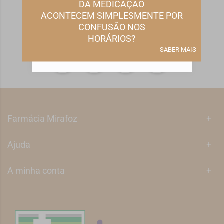
DA MEDICAÇÃO
Subscrever
REJEITAR TODOS OS NÃO ESSENCIAIS
ACONTECEM SIMPLESMENTE POR
CONFUSÃO NOS
GERIR PREFERÊNCIAS
HORÁRIOS?
SABER MAIS
ACEITAR TODOS
Farmácia Mirafoz
+
Ajuda
+
A minha conta
+