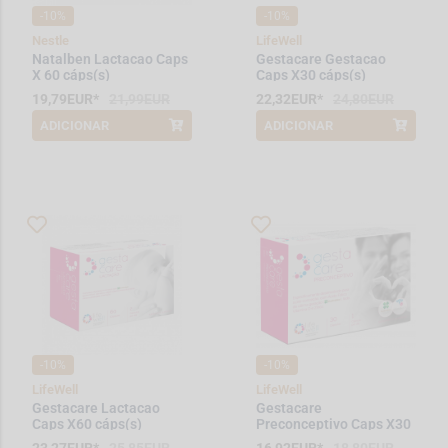
-10%
-10%
Nestle
LifeWell
Natalben Lactacao Caps
Gestacare Gestacao
X 60 cáps(s)
Caps X30 cáps(s)
19,79EUR*
21,99EUR
22,32EUR*
24,80EUR
ADICIONAR
ADICIONAR
*Promoção válida de 2026-08-01 a
*Promoção válida de 2026-08-01 a
2026-08-31
2026-08-31
-10%
-10%
LifeWell
LifeWell
Gestacare Lactacao
Gestacare
Caps X60 cáps(s)
Preconceptivo Caps X30