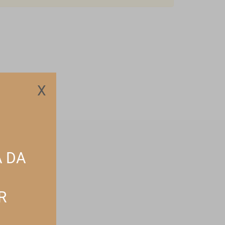
X
A DA
 no seu email
R
Subscrever