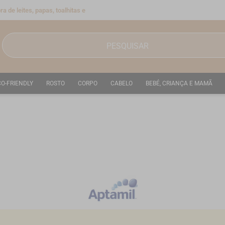
a de leites, papas, toalhitas e
CO-FRIENDLY
ROSTO
CORPO
CABELO
BEBÉ, CRIANÇA E MAMÃ