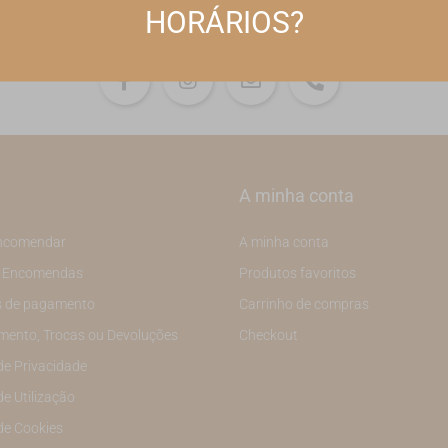
HORÁRIOS?
A minha conta
ncomendar
A minha conta
e Encomendas
Produtos favoritos
 de pagamento
Carrinho de compras
mento, Trocas ou Devoluções
Checkout
 de Privacidade
de Utilização
 de Cookies