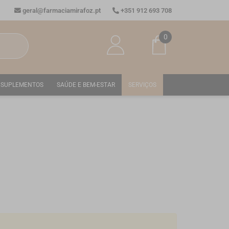
geral@farmaciamirafoz.pt
+351 912 693 708
0
SUPLEMENTOS
SAÚDE E BEM-ESTAR
SERVIÇOS