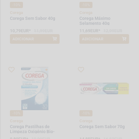
-10%
-10%
Corega
Corega
Corega Sem Sabor 40g
Corega Máximo
Selamento 40g
10,79EUR*
11,99EUR
11,69EUR*
12,99EUR
ADICIONAR
ADICIONAR
*Promoção válida de 2026-08-01 a
*Promoção válida de 2026-08-01 a
2026-08-31
2026-08-31
-10%
-10%
Corega
Corega
Corega Pastilhas de
Corega Sem Sabor 70g
Limpeza Oxigénio Bio-
Ativo