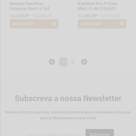
Novafix Pastilhas
Kukident Pro Pl Firm
Limpeza 3em1 x 104
Mast Cr Ad S/Sab57
12,24EUR*
13,60EUR
11,69EUR*
12,99EUR
ADICIONAR
ADICIONAR
*Promoção válida de 2026-08-01 a
*Promoção válida de 2026-08-01 a
2026-08-31
2026-08-31
1
2
Subscreva a nossa Newsletter
Receba ofertas especiais, descontos/promoções e novidades exclusivas
para si diretamente no seu email
Subscrever