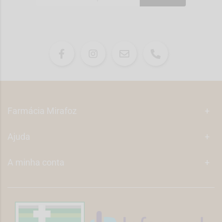
Farmácia Mirafoz
+
Ajuda
+
A minha conta
+