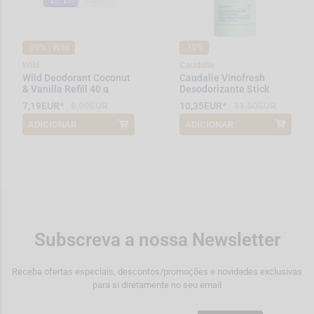
-20% | Wild
-10%
Wild
Caudalie
Wild Deodorant Coconut
Caudalie Vinofresh
& Vanilla Refill 40 g
Desodorizante Stick
Natural 50g
7,19EUR*
8,99EUR
10,35EUR*
11,50EUR
ADICIONAR
ADICIONAR
*Promoção válida de 2026-06-01 a
*Promoção válida de 2026-08-01 a
2026-08-31
2026-08-31
Subscreva a nossa Newsletter
Receba ofertas especiais, descontos/promoções e novidades exclusivas
para si diretamente no seu email