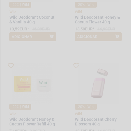
-20% | Wild
-20% | Wild
Wild
Wild
Wild Deodorant Coconut
Wild Deodorant Honey &
& Vanilla 40 g
Cactus Flower 40 g
13,59EUR*
16,99EUR
13,59EUR*
16,99EUR
ADICIONAR
ADICIONAR
*Promoção válida de 2026-06-01 a
*Promoção válida de 2026-06-01 a
2026-08-31
2026-08-31
-20% | Wild
-20% | Wild
Wild
Wild
Wild Deodorant Honey &
Wild Deodorant Cherry
Cactus Flower Refill 40 g
Blossom 40 g