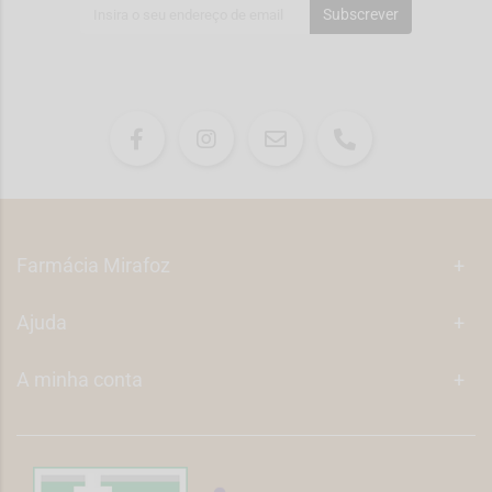
Subscrever
Farmácia Mirafoz
+
Ajuda
+
A minha conta
+