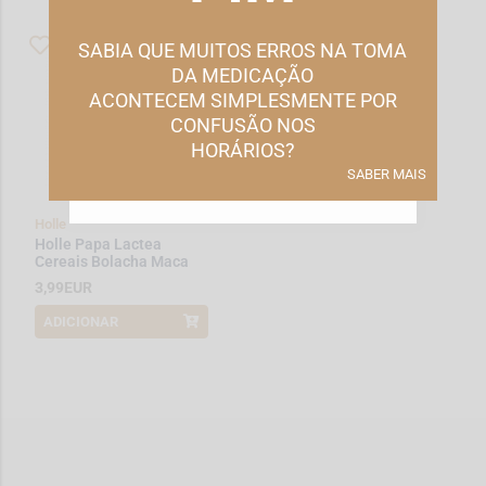
Consulte nossa
política de cookies
para obter mais
informações.
SABIA QUE MUITOS ERROS NA TOMA
DA MEDICAÇÃO
REJEITAR TODOS OS NÃO ESSENCIAIS
ACONTECEM SIMPLESMENTE POR
CONFUSÃO NOS
GERIR PREFERÊNCIAS
HORÁRIOS?
SABER MAIS
ACEITAR TODOS
Holle
Holle Papa Lactea
Cereais Bolacha Maca
6M+ 250 g
3,99EUR
ADICIONAR