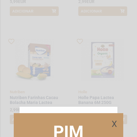
5,99EUR
2,99EUR
ADICIONAR
ADICIONAR
Nutriben
Holle
Nutriben Farinhas Cacau
Holle Papa Lactea
Bolacha Maria Lactea
Banana 6M 250G
12M+ 250 g
2,99EUR
3,99EUR
ESTE WEBSITE UTILIZA COOKIES
ADICIONAR
ADICIONAR
X
PIM
Este site utiliza cookies para melhorar a sua
experiência de utilização.