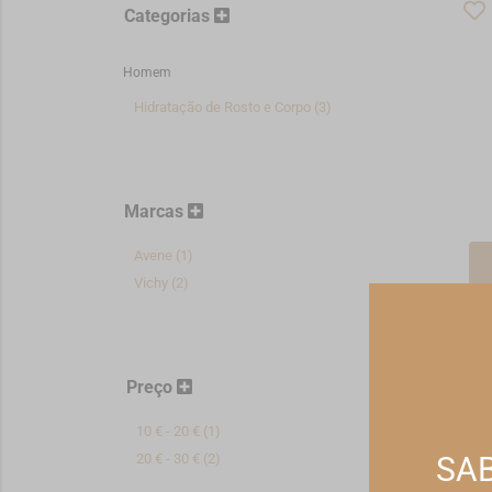
Categorias
Homem
Hidratação de Rosto e Corpo (3)
Marcas
Avene (1)
Vichy (2)
Vic
Vi
Tra
Ros
17
Preço
*Pr
10 € - 20 € (1)
20 € - 30 € (2)
SAB