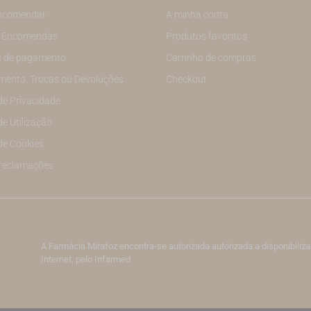
ncomendar
A minha conta
e Encomendas
Produtos favoritos
 de pagamento
Carrinho de compras
mento, Trocas ou Devoluções
Checkout
 de Privacidade
de Utilização
 de Cookies
 reclamações
A Farmácia Mirafoz encontra-se autorizada autorizada a disponibil
Internet, pelo Infarmed