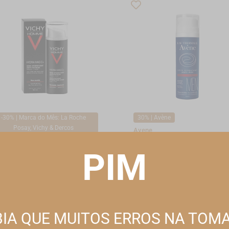
-30% | Marca do Mês: La Roche
30% | Avène
Posay, Vichy & Dercos
Avene
Avène Men Cuidado Hidratan
hy
Anti-idade 50ml
chy Homme Hydra Mag C +
PIM
tamento Hidratante Antifadiga
23,79EUR*
33,99EUR
to + Olhos 50ml
,85EUR*
25,50EUR
ESTE WEBSITE UTILIZA COOKIES
*Promoção válida de 2026-08-01 a 2026
omoção válida de 2026-08-01 a 2026-08-31
Este site utiliza cookies para melhorar a sua experiência de utilização.
Consulte nossa
política de cookies
para obter mais informações.
IA QUE MUITOS ERROS NA TOM