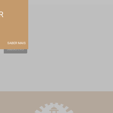
R
 no seu email
SABER MAIS
Subscrever