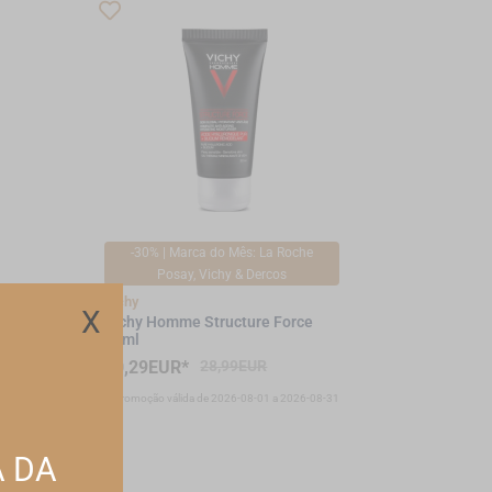
-30% | Marca do Mês: La Roche
Posay, Vichy & Dercos
te
Vichy
X
Vichy Homme Structure Force
50ml
20,29EUR*
28,99EUR
-08-15
*Promoção válida de 2026-08-01 a 2026-08-31
A DA