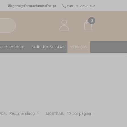
geral@farmaciamirafoz.pt
+351 912 693 708
0
SUPLEMENTOS
SAÚDE E BEM-ESTAR
SERVIÇOS
Recomendado
12 por página
POR:
MOSTRAR: