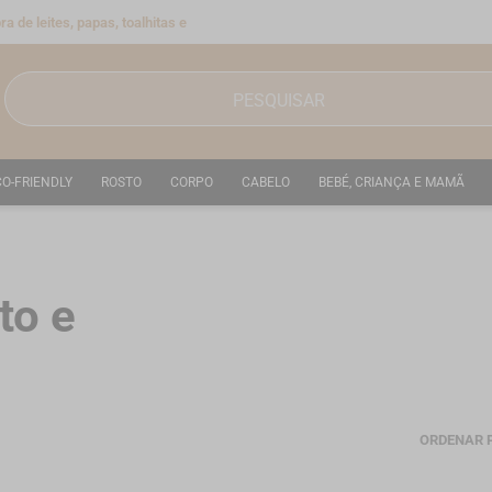
a de leites, papas, toalhitas e
CO-FRIENDLY
ROSTO
CORPO
CABELO
BEBÉ, CRIANÇA E MAMÃ
to e
ORDENAR 