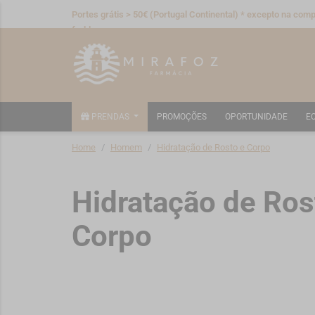
Portes grátis > 50€ (Portugal Continental) * excepto na compr
fraldas
PRENDAS
PROMOÇÕES
OPORTUNIDADE
E
Home
Homem
Hidratação de Rosto e Corpo
Hidratação de Ros
Corpo