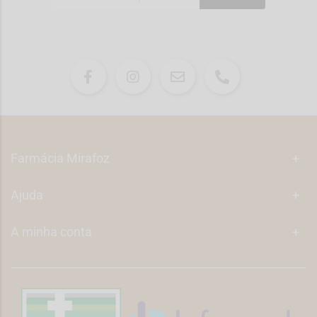
Farmácia Mirafoz
+
Ajuda
+
A minha conta
+