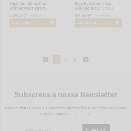
Elgydium Clinic Cera
Elgydium Clinic Esc
Orthoprotect Tira X7
Periodontica 15/100
5,39EUR*
5,99EUR
4,95EUR*
5,50EUR
ADICIONAR
ADICIONAR
*Promoção válida de 2026-08-01 a
*Promoção válida de 2026-08-01 a
2026-08-31
2026-08-31
1
2
3
Subscreva a nossa Newsletter
Receba ofertas especiais, descontos/promoções e novidades exclusivas
para si diretamente no seu email
Subscrever