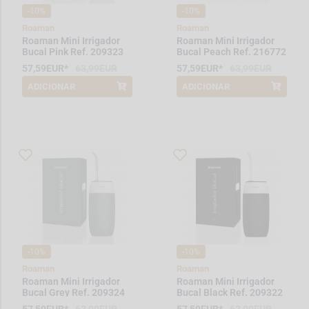
-10%
-10%
Roaman
Roaman
Roaman Mini Irrigador
Roaman Mini Irrigador
Bucal Pink Ref. 209323
Bucal Peach Ref. 216772
57,59EUR*
63,99EUR
57,59EUR*
63,99EUR
ADICIONAR
ADICIONAR
*Promoção válida de 2026-08-01 a
*Promoção válida de 2026-08-01 a
2026-08-31
2026-08-31
-10%
-10%
Roaman
Roaman
Roaman Mini Irrigador
Roaman Mini Irrigador
Bucal Grey Ref. 209324
Bucal Black Ref. 209322