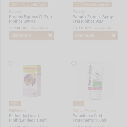
-25% | Paranix Express
-25% | Paranix Express
Paranix
Paranix
Paranix Express Ch Trat
Paranix Express Spray
Piolhos 200Ml
Trat Piolhos 95Ml
15,68EUR*
20,90EUR
13,31EUR*
17,75EUR
ADICIONAR
ADICIONAR
*Promoção válida de 2026-08-01 a
*Promoção válida de 2026-08-01 a
2026-09-30
2026-09-30
-10%
-10%
FullMarks
Outras Marcas
Fullmarks Locao
Parasidose Cuid
Piolh/Lendeas 100ml
Tratamento 100ml