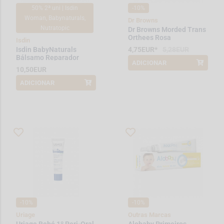
50% 2ª uni | Isdin
-10%
Woman, Babynaturals,
Dr Browns
Nutratopic
Dr Browns Morded Trans
Orthees Rosa
Isdin
Isdin BabyNaturals
4,75EUR*
5,28EUR
Bálsamo Reparador
ADICIONAR
*Promoção válida de 2026-08-01 a
Perioral 15ml
10,50EUR
2026-08-31
ADICIONAR
*Promoção válida de 2026-03-01 a
2026-08-31
-10%
-10%
Uriage
Outras Marcas