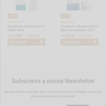
-10%
-10%
Sesderma
Sesderma
Sesderma Salises Gel Cr
Sesderma Abradermol Cr
Hidra 50ml
Microdermoabras 45 G
32,72EUR*
36,35EUR
19,79EUR*
21,99EUR
ADICIONAR
ADICIONAR
*Promoção válida de 2026-08-01 a
*Promoção válida de 2026-08-01 a
2026-08-31
2026-08-31
Subscreva a nossa Newsletter
Receba ofertas especiais, descontos/promoções e novidades exclusivas
para si diretamente no seu email