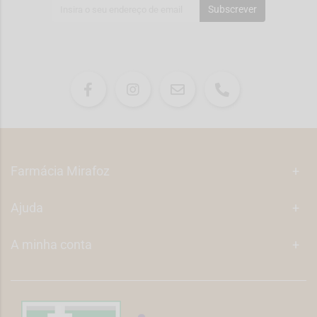
Subscrever
Farmácia Mirafoz
+
Ajuda
+
A minha conta
+