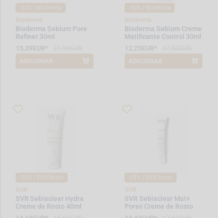
-30% | Bioderma
-30% | Bioderma
Bioderma
Bioderma
Bioderma Sebium Pore
Bioderma Sebium Creme
Refiner 30ml
Matificante Control 30ml
15,39EUR*
21,99EUR
12,25EUR*
17,50EUR
ADICIONAR
ADICIONAR
*Promoção válida de 2026-08-01 a
*Promoção válida de 2026-08-01 a
2026-08-10
2026-08-10
-25% | SVR Rosto
-25% | SVR Rosto
SVR
SVR
SVR Sebiaclear Hydra
SVR Sebiaclear Mat+
Creme de Rosto 40ml
Pores Creme de Rosto
40ml