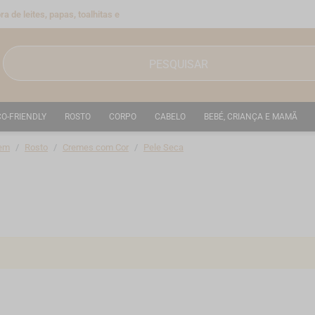
a de leites, papas, toalhitas e
CO-FRIENDLY
ROSTO
CORPO
CABELO
BEBÉ, CRIANÇA E MAMÃ
em
Rosto
Cremes com Cor
Pele Seca