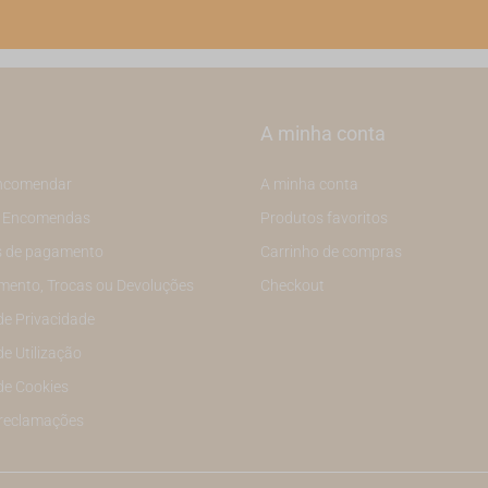
A minha conta
ncomendar
A minha conta
e Encomendas
Produtos favoritos
 de pagamento
Carrinho de compras
mento, Trocas ou Devoluções
Checkout
 de Privacidade
de Utilização
 de Cookies
 reclamações