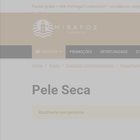
Portes grátis > 50€ (Portugal Continental) * excepto na compr
fraldas
PRENDAS
PROMOÇÕES
OPORTUNIDADE
E
Home
Rosto
Cuidados Complementares
Maquilhag
Pele Seca
Atualmente sem produtos