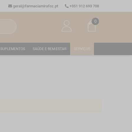
geral@farmaciamirafoz.pt
+351 912 693 708
0
SUPLEMENTOS
SAÚDE E BEM-ESTAR
SERVIÇOS