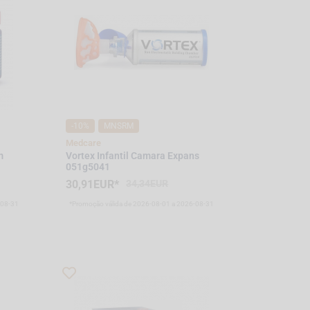
-10%
MNSRM
Medcare
m
Vortex Infantil Camara Expans
051g5041
30,91EUR*
34,34EUR
-08-31
*Promoção válida de 2026-08-01 a 2026-08-31