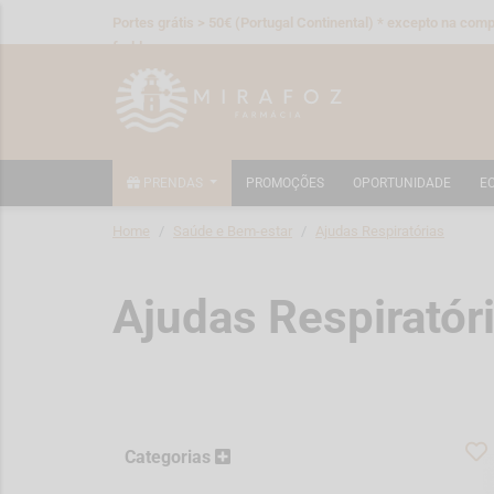
Portes grátis > 50€ (Portugal Continental) * excepto na compr
fraldas
PRENDAS
PROMOÇÕES
OPORTUNIDADE
E
Home
Saúde e Bem-estar
Ajudas Respiratórias
Ajudas Respiratór
Categorias