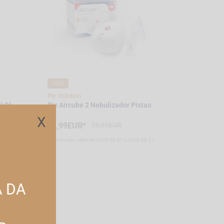
-10%
Pic Solution
l Ol
Pic Aircube 2 Nebulizador Pistao
X
71,99EUR*
79,99EUR
-08-31
*Promoção válida de 2026-08-01 a 2026-08-31
A DA