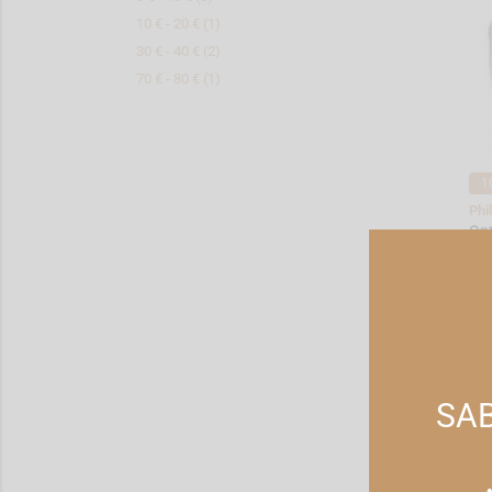
10 € - 20 € (1)
30 € - 40 € (2)
70 € - 80 € (1)
-1
Phi
Op
5a
31
*Pr
SAB