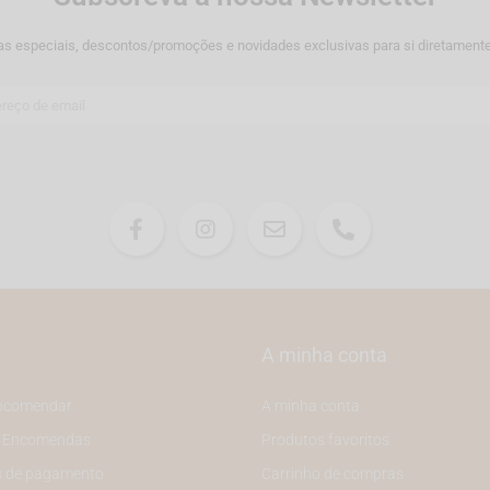
as especiais, descontos/promoções e novidades exclusivas para si diretamente
A minha conta
ncomendar
A minha conta
e Encomendas
Produtos favoritos
 de pagamento
Carrinho de compras