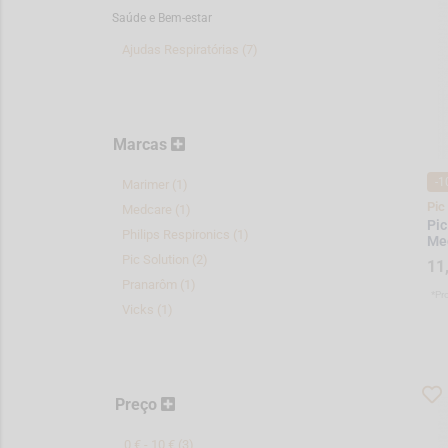
Saúde e Bem-estar
Ajudas Respiratórias (7)
Marcas
-1
Marimer (1)
Pic
Medcare (1)
Pic
Philips Respironics (1)
Me
Pic Solution (2)
11
Pranarôm (1)
*Pr
Vicks (1)
Preço
0 € - 10 € (3)