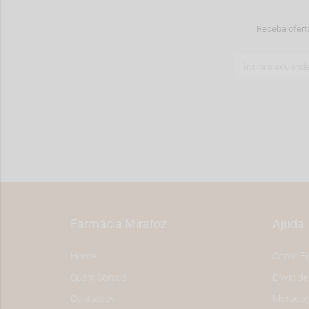
Receba ofert
Farmácia Mirafoz
Ajuda
Home
Como E
Quem Somos
Envio d
Contactos
Métodos