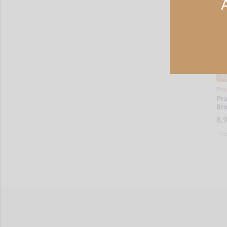
-1
Pra
Pr
Bro
8,
*Pr