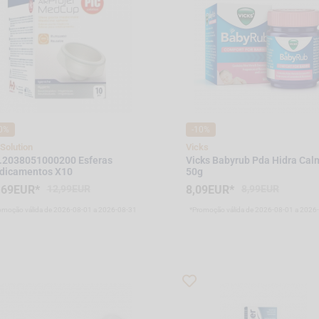
0%
-10%
 Solution
Vicks
.2038051000200 Esferas
Vicks Babyrub Pda Hidra Cal
dicamentos X10
50g
,69EUR*
12,99EUR
8,09EUR*
8,99EUR
omoção válida de 2026-08-01 a 2026-08-31
*Promoção válida de 2026-08-01 a 2026