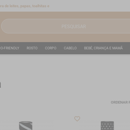
a de leites, papas, toalhitas e
CO-FRIENDLY
ROSTO
CORPO
CABELO
BEBÉ, CRIANÇA E MAMÃ
a
ORDENAR 