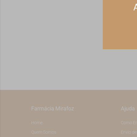
Receba ofert
Farmácia Mirafoz
Ajuda
Home
Como E
Quem Somos
Envio d