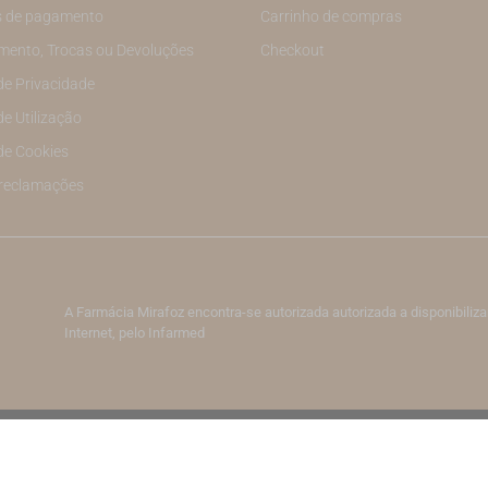
 de pagamento
Carrinho de compras
mento, Trocas ou Devoluções
Checkout
 de Privacidade
de Utilização
 de Cookies
 reclamações
A Farmácia Mirafoz encontra-se autorizada autorizada a disponibil
Internet, pelo Infarmed