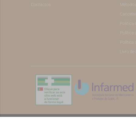
Contactos
Métodos
Cancela
Política
Política 
Política
Livro de
©2026 Todos os direitos reservados