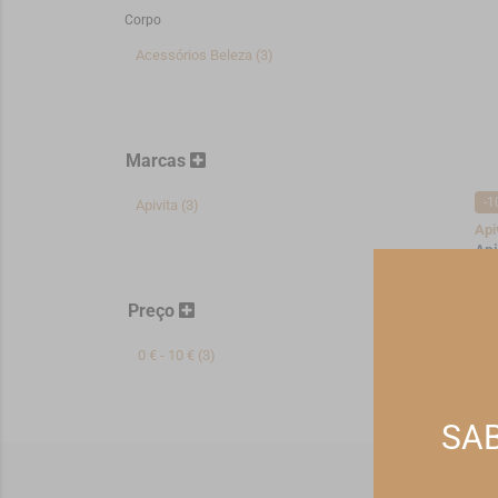
Corpo
Acessórios Beleza (3)
Marcas
-1
Apivita (3)
Api
Api
Ca
4,
Preço
*Pr
0 € - 10 € (3)
SAB