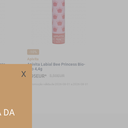
-10%
Apivita
eta
Apivita Labial Bee Princess Bio-
Eco 4,4g
X
4,95EUR*
5,50EUR
-08-31
*Promoção válida de 2026-08-01 a 2026-08-31
A DA