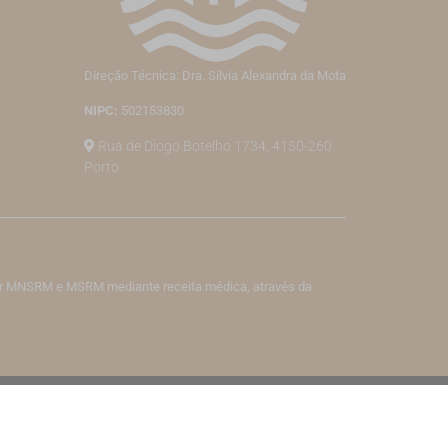
Direção Técnica: Dra. Sílvia Alexandra da Mota
NIPC:
502153830
Rua de Diogo Botelho 1734, 4150-260
Porto
izar MNSRM e MSRM mediante receita médica, através da