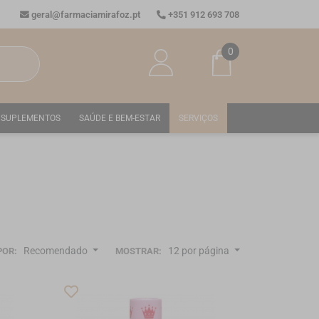
geral@farmaciamirafoz.pt
+351 912 693 708
0
SUPLEMENTOS
SAÚDE E BEM-ESTAR
SERVIÇOS
Recomendado
12 por página
POR:
MOSTRAR: