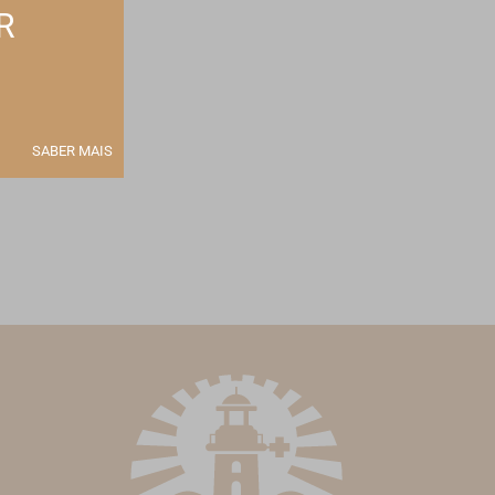
R
 no seu email
Subscrever
SABER MAIS