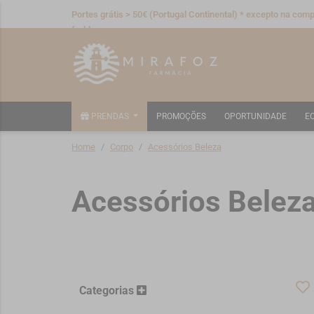
Portes grátis > 50€ (Portugal Continental) * excepto na compr
fraldas
PRENDAS
PROMOÇÕES
OPORTUNIDADE
E
Home
Corpo
Acessórios Beleza
Acessórios Belez
Categorias