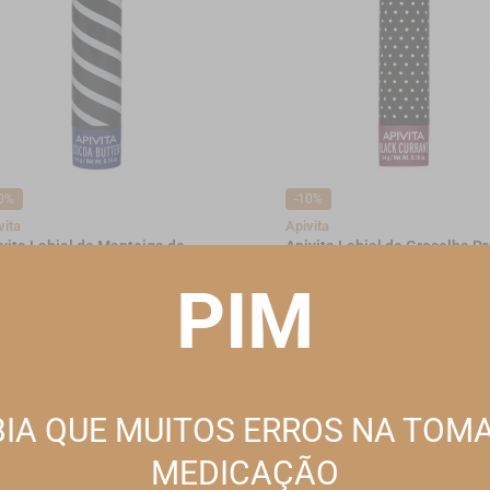
0%
-10%
vita
Apivita
vita Labial de Manteiga de
Apivita Labial de Groselha Pr
cau SPF20+ 4,4g
Com Cor 4,4g
PIM
95EUR*
5,50EUR
5,36EUR*
5,95EUR
omoção válida de 2026-08-01 a 2026-08-31
*Promoção válida de 2026-08-01 a 2026
ESTE WEBSITE UTILIZA COOKIES
Este site utiliza cookies para melhorar a sua experiência de utilização.
Consulte nossa
política de cookies
para obter mais informações.
IA QUE MUITOS ERROS NA TOM
REJEITAR TODOS OS NÃO ESSENCIAIS
MEDICAÇÃO