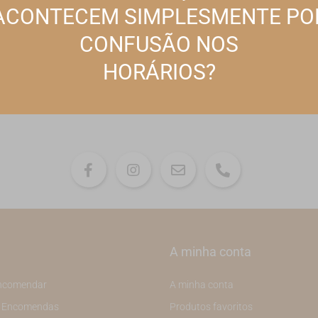
GERIR PREFERÊNCIAS
ACONTECEM SIMPLESMENTE PO
Subscreva a nossa Newsletter
CONFUSÃO NOS
ACEITAR TODOS
as especiais, descontos/promoções e novidades exclusivas para si diretamente
HORÁRIOS?
A minha conta
ncomendar
A minha conta
e Encomendas
Produtos favoritos