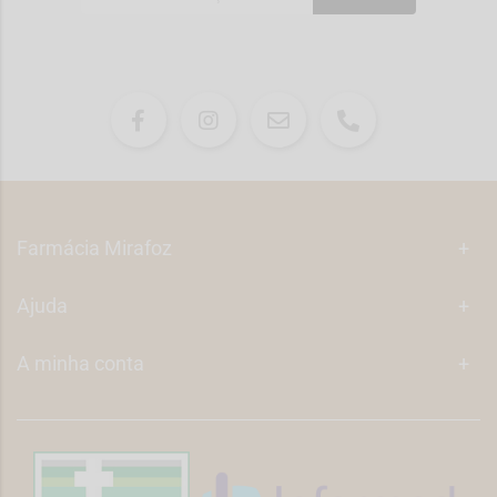
Farmácia Mirafoz
+
Ajuda
+
A minha conta
+