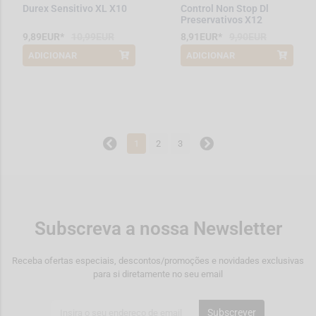
Durex Sensitivo XL X10
Control Non Stop Dl
Preservativos X12
9,89EUR*
10,99EUR
8,91EUR*
9,90EUR
ADICIONAR
ADICIONAR
*Promoção válida de 2026-08-01 a
*Promoção válida de 2026-08-01 a
2026-08-31
2026-08-31
1
2
3
Subscreva a nossa Newsletter
Receba ofertas especiais, descontos/promoções e novidades exclusivas
para si diretamente no seu email
Subscrever