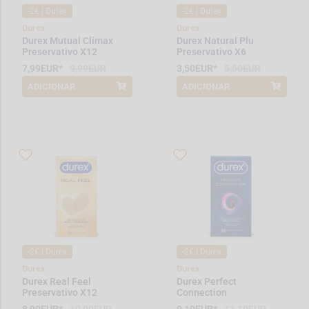
-2€ | Durex
-2€ | Durex
Durex
Durex
Durex Mutual Climax
Durex Natural Plu
Preservativo X12
Preservativo X6
7,99EUR*
9,99EUR
3,50EUR*
5,50EUR
ADICIONAR
ADICIONAR
*Promoção válida de 2026-06-11 a
*Promoção válida de 2026-06-11 a
2026-08-31
2026-08-31
-2€ | Durex
-2€ | Durex
Durex
Durex
Durex Real Feel
Durex Perfect
Preservativo X12
Connection
Preservativos x 10 unid.