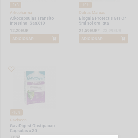
2=3
-10%
Arkopharma
Outras Marcas
Arkocapsulas Transito
Biogaia Protectis Gts Or
Intestinal SaqX10
5ml sol oral gta
12,20EUR
21,59EUR*
23,99EUR
ADICIONAR
ADICIONAR
*Promoção válida de 2026-01-08 a
*Promoção válida de 2026-08-01 a
2026-12-31
2026-08-31
-10%
Gaviscon
GaviDigest Obstipacao
Capsulas x 30