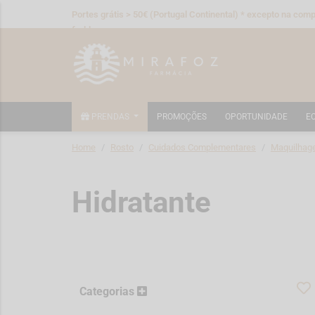
Portes grátis > 50€ (Portugal Continental) * excepto na compr
fraldas
PRENDAS
PROMOÇÕES
OPORTUNIDADE
E
Home
Rosto
Cuidados Complementares
Maquilhag
Hidratante
Categorias