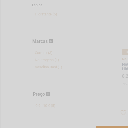
Lábios
Hidratante (5)
Marcas
-1
Carmex (3)
Neu
Neutrogena (1)
Neu
Vaselina Basi (1)
Hid
8,
*Pr
Preço
0 € - 10 € (5)