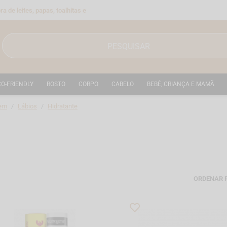
a de leites, papas, toalhitas e
CO-FRIENDLY
ROSTO
CORPO
CABELO
BEBÉ, CRIANÇA E MAMÃ
em
Lábios
Hidratante
ORDENAR 