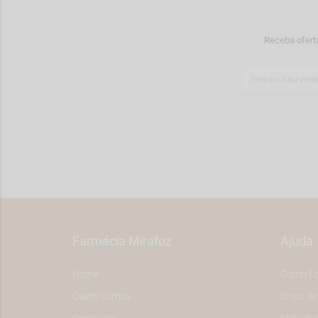
Receba ofert
Farmácia Mirafoz
Ajuda
Home
Como E
Quem Somos
Envio d