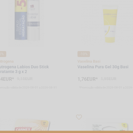
0%
-10%
trogena
Vaselina Basi
trogena Labios Duo Stick
Vaselina Pura Gel 30g Basi
ratante 3 g x 2
24EUR*
9,15EUR
1,76EUR*
1,95EUR
omoção válida de 2026-08-01 a 2026-08-31
*Promoção válida de 2026-08-01 a 2026