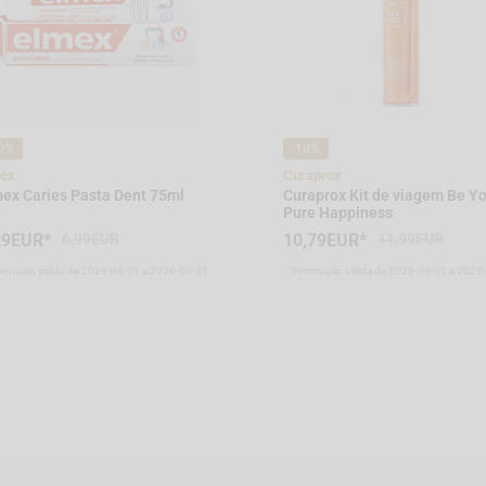
0%
-10%
ex
Curaprox
ex Caries Pasta Dent 75ml
Curaprox Kit de viagem Be Y
Pure Happiness
29EUR*
6,99EUR
10,79EUR*
11,99EUR
omoção válida de 2026-08-01 a 2026-08-31
*Promoção válida de 2026-08-01 a 2026