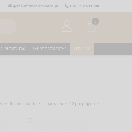
geral@farmaciamirafoz.pt
+351 912 693 708
0
SUPLEMENTOS
SAÚDE E BEM-ESTAR
SERVIÇOS
Recomendado
12 por página
POR:
MOSTRAR: