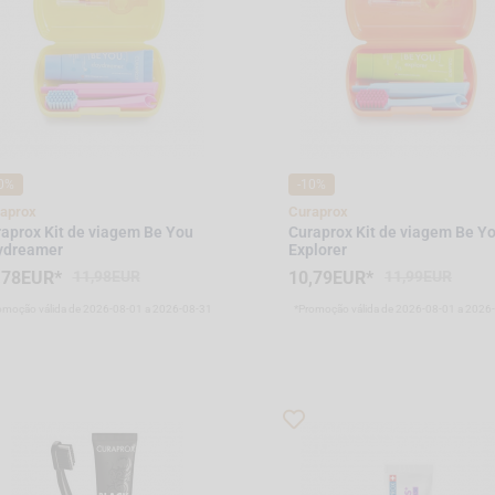
0%
-10%
aprox
Curaprox
aprox Kit de viagem Be You
Curaprox Kit de viagem Be Y
ydreamer
Explorer
,78EUR*
11,98EUR
10,79EUR*
11,99EUR
omoção válida de 2026-08-01 a 2026-08-31
*Promoção válida de 2026-08-01 a 2026