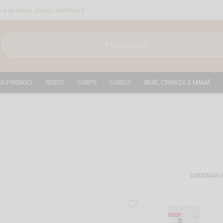
a de leites, papas, toalhitas e
CO-FRIENDLY
ROSTO
CORPO
CABELO
BEBÉ, CRIANÇA E MAMÃ
ORDENAR 