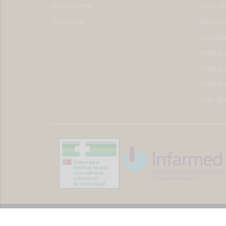
Quem Somos
Envio d
Contactos
Métodos
Cancela
Política
Política 
Política
Livro de
©2026 Todos os direitos reservados