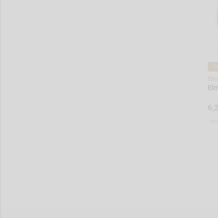
-1
Elm
Elm
6,
*Pr