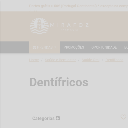
Portes grátis > 50€ (Portugal Continental) * excepto na compr
fraldas
PRENDAS
PROMOÇÕES
OPORTUNIDADE
E
Home
Saúde e Bem-estar
Saúde Oral
Dentífricos
Dentífricos
Categorias