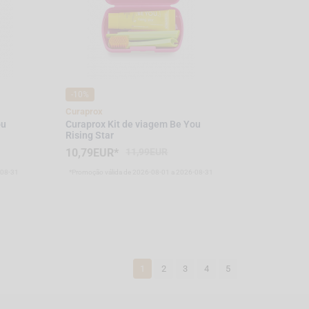
-10%
Curaprox
ou
Curaprox Kit de viagem Be You
Rising Star
10,79EUR*
11,99EUR
-08-31
*Promoção válida de 2026-08-01 a 2026-08-31
1
2
3
4
5