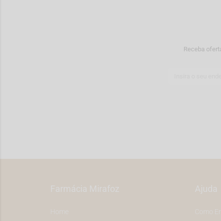
Receba ofert
Farmácia Mirafoz
Ajuda
Home
Como E