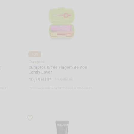
-10%
Curaprox
q
Curaprox Kit de viagem Be You
Candy Lover
10,79EUR*
11,99EUR
-08-31
*Promoção válida de 2026-08-01 a 2026-08-31