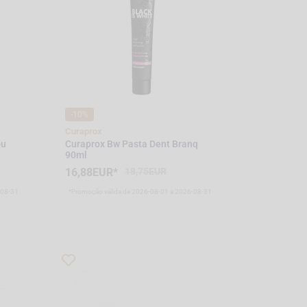
-10%
Curaprox
ou
Curaprox Bw Pasta Dent Branq
90ml
16,88EUR*
18,75EUR
-08-31
*Promoção válida de 2026-08-01 a 2026-08-31