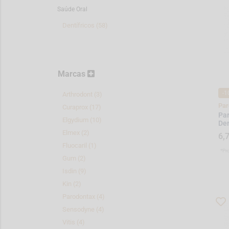
Saúde Oral
Dentífricos (58)
Marcas
-1
Arthrodont (3)
Par
Curaprox (17)
Par
Elgydium (10)
De
Elmex (2)
6,
Fluocaril (1)
*Pr
Gum (2)
Isdin (9)
Kin (2)
Parodontax (4)
Sensodyne (4)
Vitis (4)