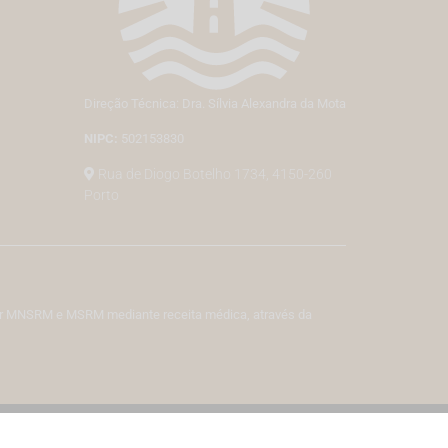
Direção Técnica: Dra. Sílvia Alexandra da Mota
NIPC:
502153830
Rua de Diogo Botelho 1734, 4150-260
Porto
izar MNSRM e MSRM mediante receita médica, através da