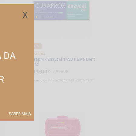
X
-10%
A DA
Curaprox
Curaprox Enzycal 1450 Pasta Dent
75 Ml
7,19EUR*
7,99EUR
R
-08-31
*Promoção válida de 2026-08-01 a 2026-08-31
SABER MAIS