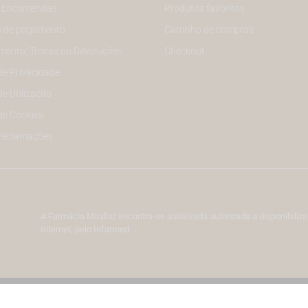
e Encomendas
Produtos favoritos
 de pagamento
Carrinho de compras
mento, Trocas ou Devoluções
Checkout
 de Privacidade
de Utilização
 de Cookies
 reclamações
A Farmácia Mirafoz encontra-se autorizada autorizada a disponibil
Internet, pelo Infarmed