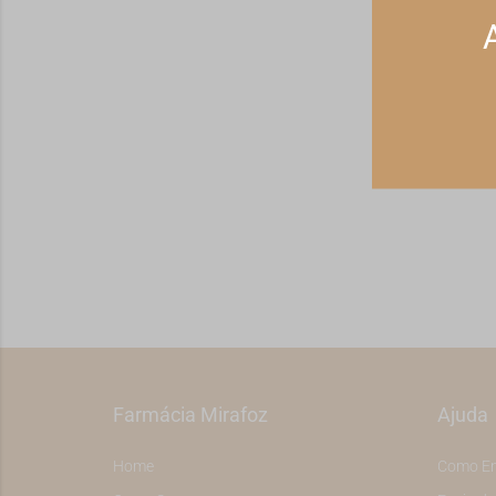
Receba ofert
Farmácia Mirafoz
Ajuda
Home
Como E