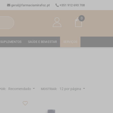
geral@farmaciamirafoz.pt
+351 912 693 708
0
SUPLEMENTOS
SAÚDE E BEM-ESTAR
SERVIÇOS
Recomendado
12 por página
POR:
MOSTRAR: