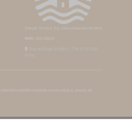
Direção Técnica: Dra. Sílvia Alexandra da Mota
NIPC:
502153830
Rua de Diogo Botelho 1734, 4150-260
Porto
izar MNSRM e MSRM mediante receita médica, através da