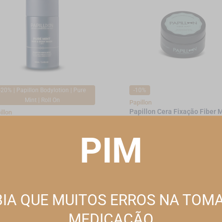
-20% | Papillon Bodylotion | Pure
-10%
Mint | Roll On
Papillon
Papillon Cera Fixação Fiber 
illon
75g
illon Pure Mint Ch
b/Bar/Corp100ml
14,39EUR*
15,99EUR
PIM
79EUR*
5,99EUR
*Promoção válida de 2026-08-01 a 2026
omoção válida de 2026-07-01 a 2026-08-31
ESTE WEBSITE UTILIZA COOKIES
Este site utiliza cookies para melhorar a sua experiência de utilização.
Consulte nossa
política de cookies
para obter mais informações.
IA QUE MUITOS ERROS NA TOM
REJEITAR TODOS OS NÃO ESSENCIAIS
MEDICAÇÃO