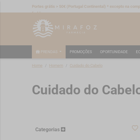
Portes grátis > 50€ (Portugal Continental) * excepto na compr
fraldas
PRENDAS
PROMOÇÕES
OPORTUNIDADE
E
Home
Homem
Cuidado do Cabelo
Cuidado do Cabel
Categorias