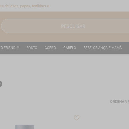
a de leites, papas, toalhitas e
CO-FRIENDLY
ROSTO
CORPO
CABELO
BEBÉ, CRIANÇA E MAMÃ
o
ORDENAR 