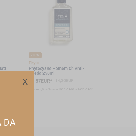
-10%
Phyto
Matt
Phytocyane Homem Ch Anti-
Queda 250ml
X
12,87EUR*
14,30EUR
-08-31
*Promoção válida de 2026-08-01 a 2026-08-31
A DA