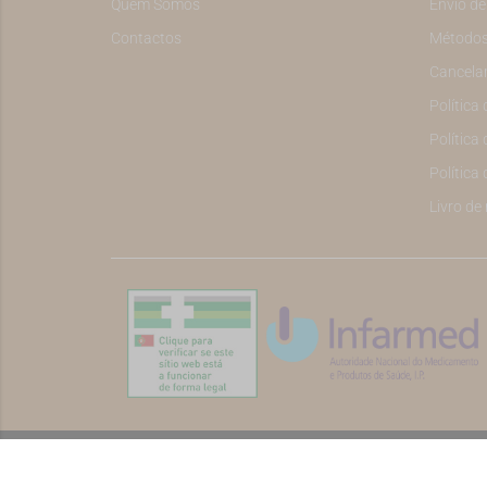
Quem Somos
Envio d
Contactos
Métodos
Cancela
Política
Política 
Política
Livro de
©2026 Todos os direitos reservados