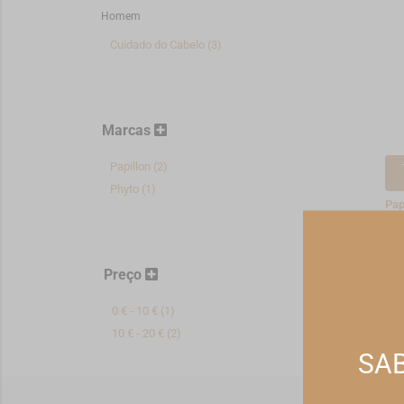
Homem
Cuidado do Cabelo (3)
Marcas
Papillon (2)
Phyto (1)
Pap
Pap
Ca
4,
Preço
*Pr
0 € - 10 € (1)
10 € - 20 € (2)
SAB