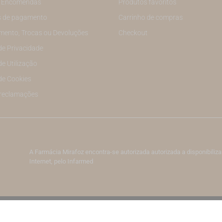
e Encomendas
Produtos favoritos
 de pagamento
Carrinho de compras
mento, Trocas ou Devoluções
Checkout
 de Privacidade
de Utilização
 de Cookies
 reclamações
A Farmácia Mirafoz encontra-se autorizada autorizada a disponibil
Internet, pelo Infarmed