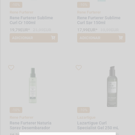
-10%
-10%
Rene Furterer
Rene Furterer
Rene Furterer Sublime
Rene Furterer Sublime
Curl Cr 100ml
Curl Spr 150ml
19,79EUR*
21,99EUR
17,99EUR*
19,99EUR
ADICIONAR
ADICIONAR
*Promoção válida de 2026-08-01 a
*Promoção válida de 2026-08-01 a
2026-08-31
2026-08-31
-10%
-10%
Rene Furterer
Lazartigue
Rene Furterer Naturia
Lazartigue Curl
Spray Desembarador
Specialist Gel 250 mL
200 mL