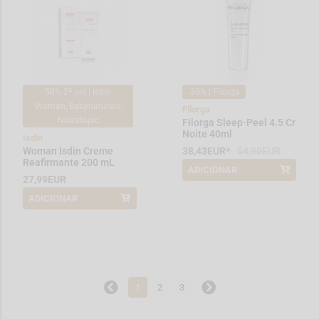
50% 2ª uni | Isdin
-30% | Filorga
Woman, Babynaturals,
Filorga
Nutratopic
Filorga Sleep-Peel 4.5 Cr
Noite 40ml
Isdin
Woman Isdin Creme
38,43EUR*
54,90EUR
Reafirmante 200 mL
ADICIONAR
*Promoção válida de 2026-08-01 a
27,99EUR
2026-08-15
ADICIONAR
*Promoção válida de 2026-03-01 a
2026-08-31
1
2
3