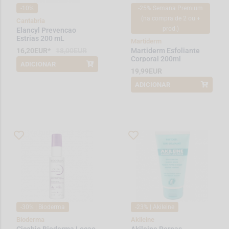
-10%
-25% Semana Premium
(na compra de 2 ou +
Cantabria
prod.)
Elancyl Prevencao
Estrias 200 mL
Martiderm
16,20EUR*
18,00EUR
Martiderm Esfoliante
Corporal 200ml
ADICIONAR
*Promoção válida de 2026-08-01 a
19,99EUR
2026-08-31
ADICIONAR
*Promoção válida de 2026-08-01 a
2026-08-08
-30% | Bioderma
-23% | Akileine
Bioderma
Akileine