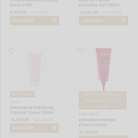
Cicabio Bioderma Locao
Akileine Pernas
Spray 40Ml
Cansadas Gel 150ml
6,99EUR*
9,99EUR
13,48EUR*
17,50EUR
ADICIONAR
ADICIONAR
*Promoção válida de 2026-08-01 a
*Promoção válida de 2026-03-01 a
2026-08-10
2026-08-31
30% | Avène
-20% Semana Premium
(na compra de 2 ou +
Avene
prod.)
Avène Body Esfoliante
Corporal Suave 200ml
Esthederm
16,79EUR*
23,99EUR
Esthederm Morpho
Fitness Sérum
ADICIONAR
*Promoção válida de 2026-08-01 a
Adelgaçante 100ml
49,20EUR
2026-08-15