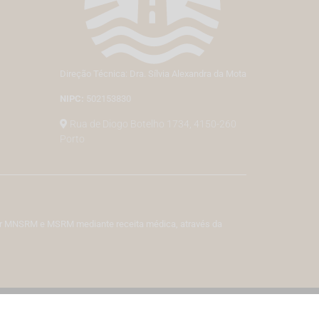
Direção Técnica: Dra. Sílvia Alexandra da Mota
NIPC:
502153830
Rua de Diogo Botelho 1734, 4150-260
Porto
izar MNSRM e MSRM mediante receita médica, através da