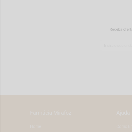
Leti (1)
Leukoplast (1)
Lycias (37)
Mack`s (8)
Receba ofert
Maf (10)
Marimer (2)
Masteraid (4)
Medcare (1)
Mefix (5)
Mepiform (1)
Mepore (4)
Meritene (7)
Milupa/Nutricia (17)
Nutriben (1)
Ocerilmax (1)
Farmácia Mirafoz
Ajuda
Ohropax (2)
Optive (1)
Home
Como E
Optrex (4)