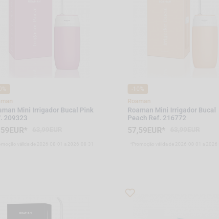
0%
-10%
aman
Roaman
man Mini Irrigador Bucal Pink
Roaman Mini Irrigador Bucal
. 209323
Peach Ref. 216772
,59EUR*
63,99EUR
57,59EUR*
63,99EUR
omoção válida de 2026-08-01 a 2026-08-31
*Promoção válida de 2026-08-01 a 2026