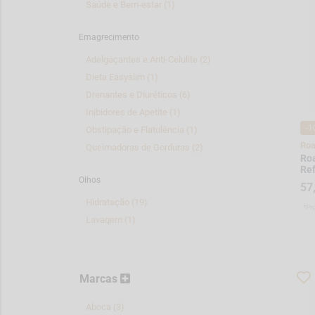
Saúde e Bem-estar (1)
Emagrecimento
Adelgaçantes e Anti-Celulite (2)
Dieta Easyslim (1)
Drenantes e Diuréticos (6)
Inibidores de Apetite (1)
-1
Obstipação e Flatulência (1)
Ro
Queimadoras de Gorduras (2)
Roa
Ref
Olhos
57
Hidratação (19)
*Pr
Lavagem (1)
Líquidos para Lentes (3)
Suplementos (2)
Marcas
Saúde Oral
Aboca (3)
Afecções Bucais (8)