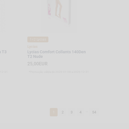
1=2 Lycias
Lycias
m T3
Lycias Comfort Collants 140Den
T2 Nude
25,00EUR
-12-31
*Promoção válida de 2026-01-08 a 2026-12-31
...
1
2
3
4
54