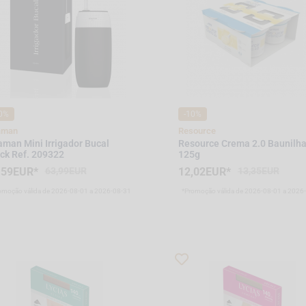
0%
-10%
aman
Resource
man Mini Irrigador Bucal
Resource Crema 2.0 Baunilha
ck Ref. 209322
125g
,59EUR*
63,99EUR
12,02EUR*
13,35EUR
omoção válida de 2026-08-01 a 2026-08-31
*Promoção válida de 2026-08-01 a 2026