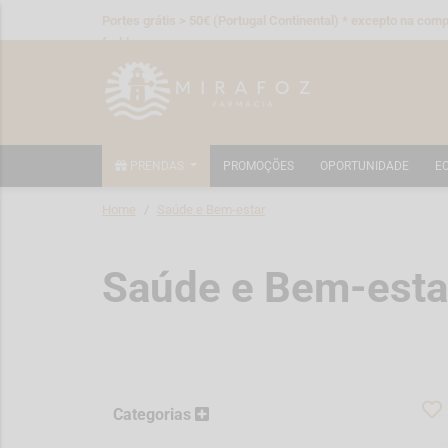
Portes grátis > 50€ (Portugal Continental) * excepto na compr
fraldas
PRENDAS
PROMOÇÕES
OPORTUNIDADE
E
Home
Saúde e Bem-estar
Saúde e Bem-esta
Categorias