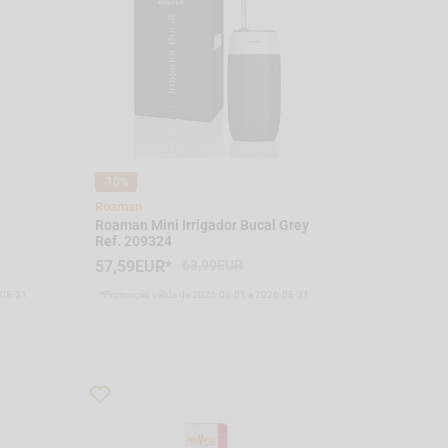
-10%
Roaman
Roaman Mini Irrigador Bucal Grey
Ref. 209324
57,59EUR*
63,99EUR
-08-31
*Promoção válida de 2026-08-01 a 2026-08-31