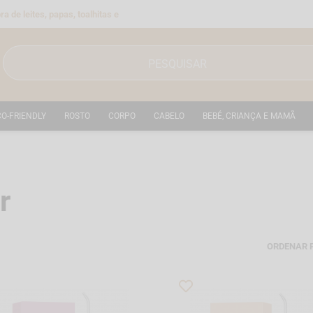
a de leites, papas, toalhitas e
CO-FRIENDLY
ROSTO
CORPO
CABELO
BEBÉ, CRIANÇA E MAMÃ
r
ORDENAR 