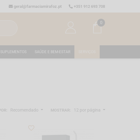
geral@farmaciamirafoz.pt
+351 912 693 708
0
SUPLEMENTOS
SAÚDE E BEM-ESTAR
SERVIÇOS
Recomendado
12 por página
POR:
MOSTRAR: