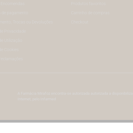
e Encomendas
Produtos favoritos
 de pagamento
Carrinho de compras
mento, Trocas ou Devoluções
Checkout
 de Privacidade
de Utilização
 de Cookies
 reclamações
A Farmácia Mirafoz encontra-se autorizada autorizada a disponibil
Internet, pelo Infarmed