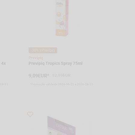
-30% | Previpiq
Previpiq
 4x
Previpiq Tropics Spray 75ml
9,09EUR*
12,99EUR
-08-31
*Promoção válida de 2026-06-01 a 2026-08-31