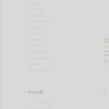
Alvita (6)
Aftas (6)
Ammo (2)
Boca Seca (4)
Aquilea (2)
Colutórios e Elixires (38)
Arkopharma (9)
Dentífricos (58)
Arnidol (1)
Escovas de Dentes (69)
Artelac (2)
Fio Dentário e Acessórios (55)
Arthrodont (4)
Mau Hálito (6)
-1
Artsana (1)
Ro
Próteses Dentárias (14)
Roa
Audispray (1)
Bla
Bastos Viegas (1)
Saúde e Bem-estar
57
Beter (2)
Acessórios Diversos (31)
*Pr
Bisolnatural (1)
Ajudas Respiratórias (7)
Bluem (3)
Aparelhos de Medição (4)
Boiron (3)
Autotestes (5)
Braun (3)
Chás e Infusões (4)
Preço
Breathe Right (3)
Descongestionamento Nasal (13)
Bronchodual (1)
0 € - 10 € (305)
Emagrecimento (3)
Cavilon (1)
10 € - 20 € (216)
Higiene Auricular (2)