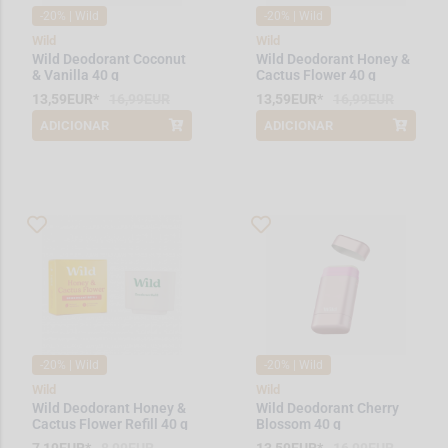
-20% | Wild
-20% | Wild
Wild
Wild
Wild Deodorant Coconut
Wild Deodorant Honey &
& Vanilla 40 g
Cactus Flower 40 g
13,59EUR*
16,99EUR
13,59EUR*
16,99EUR
ADICIONAR
ADICIONAR
*Promoção válida de 2026-06-01 a
*Promoção válida de 2026-06-01 a
2026-08-31
2026-08-31
-20% | Wild
-20% | Wild
Wild
Wild
Wild Deodorant Honey &
Wild Deodorant Cherry
Cactus Flower Refill 40 g
Blossom 40 g