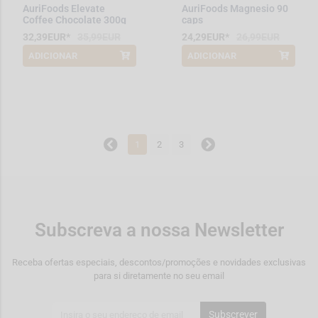
AuriFoods Elevate
AuriFoods Magnesio 90
Coffee Chocolate 300g
caps
32,39EUR*
35,99EUR
24,29EUR*
26,99EUR
ADICIONAR
ADICIONAR
*Promoção válida de 2026-08-01 a
*Promoção válida de 2026-08-01 a
2026-08-31
2026-08-31
1
2
3
Subscreva a nossa Newsletter
Receba ofertas especiais, descontos/promoções e novidades exclusivas
para si diretamente no seu email
Subscrever