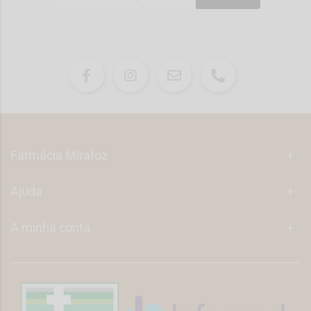
Farmácia Mirafoz
+
Ajuda
+
A minha conta
+