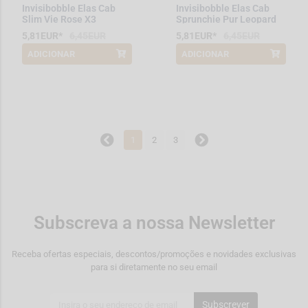
Invisibobble Elas Cab
Invisibobble Elas Cab
Slim Vie Rose X3
Sprunchie Pur Leopard
5,81EUR*
6,45EUR
5,81EUR*
6,45EUR
ADICIONAR
ADICIONAR
*Promoção válida de 2026-08-01 a
*Promoção válida de 2026-08-01 a
2026-08-31
2026-08-31
1
2
3
Subscreva a nossa Newsletter
Receba ofertas especiais, descontos/promoções e novidades exclusivas
para si diretamente no seu email
Subscrever