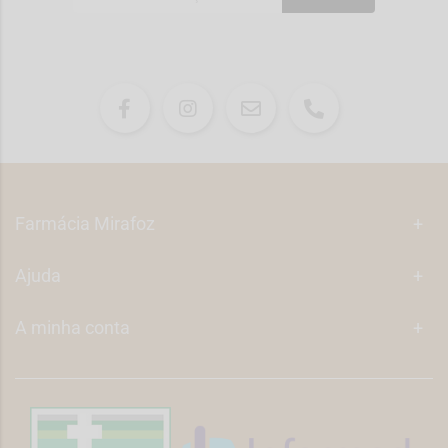
Farmácia Mirafoz
+
Ajuda
+
A minha conta
+