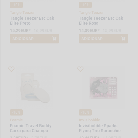
-10%
-10%
Tangle Teezer
Tangle Teezer
Tangle Teezer Esc Cab
Tangle Teezer Esc Cab
Elite Preto
Elite Rosa
15,29EUR*
16,99EUR
14,39EUR*
15,99EUR
ADICIONAR
ADICIONAR
*Promoção válida de 2026-08-01 a
*Promoção válida de 2026-08-01 a
2026-08-31
2026-08-31
-10%
-10%
Foamie
Invisibobble
Foamie Travel Buddy
Invisibobble Sparks
Caixa para Champô
Flying Trio Sprunchie
Sólido
You Dazzle Me + Original