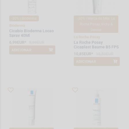
-30% | Bioderma
-30% | Marca do Mês: La
Roche Posay, Vichy &
Bioderma
Dercos
Cicabio Bioderma Locao
Spray 40Ml
La Roche Posay
6,99EUR*
9,99EUR
La Roche Posay
Cicaplast Baume B5 FPS
ADICIONAR
*Promoção válida de 2026-08-01 a
50 40ml
10,85EUR*
15,50EUR
2026-08-10
ADICIONAR
*Promoção válida de 2026-08-01 a
2026-08-31