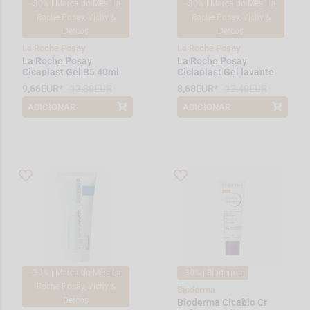
-30% | Marca do Mês: La
-30% | Marca do Mês: La
Roche Posay, Vichy &
Roche Posay, Vichy &
Dercos
Dercos
La Roche Posay
La Roche Posay
La Roche Posay
La Roche Posay
Cicaplast Gel B5 40ml
Ciclaplast Gel lavante
9,66EUR*
13,80EUR
8,68EUR*
12,40EUR
ADICIONAR
ADICIONAR
*Promoção válida de 2026-08-01 a
*Promoção válida de 2026-08-01 a
2026-08-31
2026-08-31
-30% | Marca do Mês: La
-30% | Bioderma
Roche Posay, Vichy &
Bioderma
Dercos
Bioderma Cicabio Cr