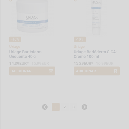
-10%
-10%
Uriage
Uriage
Uriage Bariéderm
Uriage Bariéderm CICA-
Unguento 40 g
Creme 100 ml
14,39EUR*
15,99EUR
15,29EUR*
16,99EUR
ADICIONAR
ADICIONAR
*Promoção válida de 2026-08-01 a
*Promoção válida de 2026-08-01 a
2026-08-31
2026-08-31
1
2
3