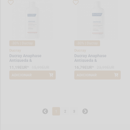
-30% | Ducray
-30% | Ducray
Ducray
Ducray
Ducray Anaphase
Ducray Anaphase
Antiqueda &
Antiqueda &
Crescimento Champo
Crescimento Champo
11,19EUR*
15,99EUR
16,79EUR*
23,99EUR
200 mL
400 mL
ADICIONAR
ADICIONAR
*Promoção válida de 2026-08-01 a
*Promoção válida de 2026-08-01 a
2026-08-31
2026-08-31
1
2
3