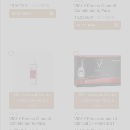
Vichy
25,99EUR*
31,99EUR
VICHY Dercos Champô
Complemento Para
ADICIONAR
*Promoção válida de 2026-08-01 a
Tratamentos Antiqueda
15,25EUR*
21,79EUR
2026-08-31
Estimulante 400ml
ADICIONAR
*Promoção válida de 2026-08-01 a
2026-08-31
-30% | Marca do Mês: La
-30% | Marca do Mês: La
Roche Posay, Vichy &
Roche Posay, Vichy &
Dercos
Dercos
Vichy
Vichy
VICHY Dercos Champô
VICHY Dercos Aminexil
Complemento Para
Clinical 5 - Homem 21
Tratamentos Antiqueda
ampolas