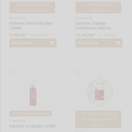
-3€ | Iraltone Champô
-20%| Cantabria
Fortificante 200ml
Capilares
Cantabria
Cantabria
Iraltone Ch Fortificante
Iraltone Champo
200ml
Fortificante 400 mL
9,99EUR*
12,99EUR
14,39EUR*
17,99EUR
ADICIONAR
ADICIONAR
*Promoção válida de 2026-08-01 a
*Promoção válida de 2026-08-01 a
2026-08-31
2026-08-31
-6€ | Cistitone & Iraltone
-30% | Marca do Mês: La
Roche Posay, Vichy &
Cantabria
Dercos
Iraltone Lc Queda 100Ml