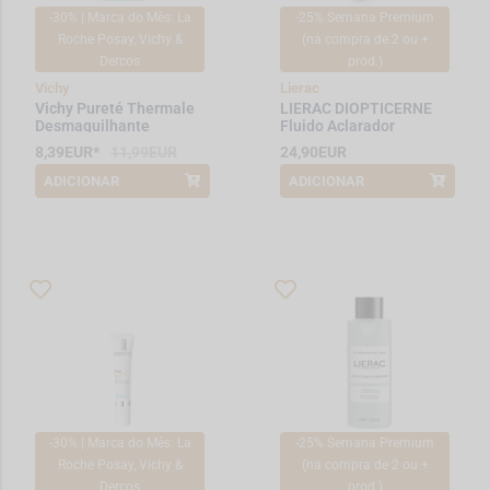
-30% | Marca do Mês: La
-25% Semana Premium
Roche Posay, Vichy &
(na compra de 2 ou +
Dercos
prod.)
Vichy
Lierac
Vichy Pureté Thermale
LIERAC DIOPTICERNE
Desmaquilhante
Fluido Aclarador
Waterproof 100ml
Corretor de Olheiras
8,39EUR*
11,99EUR
24,90EUR
15ml
ADICIONAR
ADICIONAR
*Promoção válida de 2026-08-01 a
*Promoção válida de 2026-08-01 a
2026-08-31
2026-08-08
-30% | Marca do Mês: La
-25% Semana Premium
Roche Posay, Vichy &
(na compra de 2 ou +
Dercos
prod.)