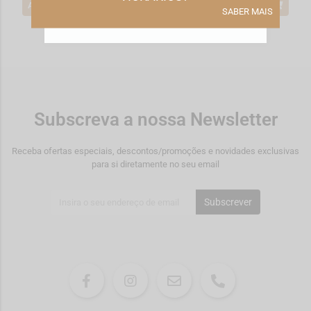
ADICIONAR
ADICIONAR
*Promoção válida de 2026-08-01 a
*Promoção válida de 2026-08-01 a
SABER MAIS
ACEITAR TODOS
2026-08-31
2026-08-31
Subscreva a nossa Newsletter
Receba ofertas especiais, descontos/promoções e novidades exclusivas
para si diretamente no seu email
Subscrever