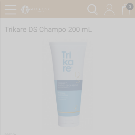
0
Trikare DS Champo 200 mL
Ref.: 7122093
PREÇO: