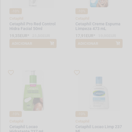
-10%
-10%
Cetaphil
Cetaphil
Cetaphil Pro Red Control
Cetaphil Creme Espuma
Hidra Facial 50ml
Limpeza 473 mL
19,35EUR*
21,50EUR
17,91EUR*
19,90EUR
ADICIONAR
ADICIONAR
*Promoção válida de 2026-08-01 a
*Promoção válida de 2026-08-01 a
2026-08-31
2026-08-31
-10%
-10%
Cetaphil
Cetaphil
Cetaphil Locao
Cetaphil Locao Limp 237
Hidratante 237 mL
Ml