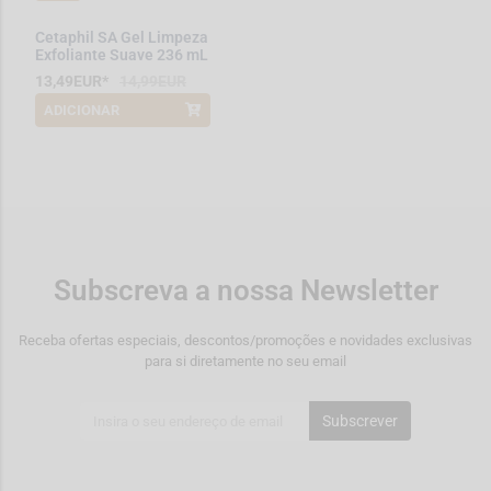
Cetaphil SA Gel Limpeza
Exfoliante Suave 236 mL
13,49EUR*
14,99EUR
ADICIONAR
*Promoção válida de 2026-08-01 a
2026-08-31
Subscreva a nossa Newsletter
Receba ofertas especiais, descontos/promoções e novidades exclusivas
para si diretamente no seu email
Subscrever