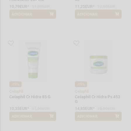
10,79EUR*
11,99EUR
11,25EUR*
12,50EUR
ADICIONAR
ADICIONAR
*Promoção válida de 2026-08-01 a
*Promoção válida de 2026-08-01 a
2026-08-31
2026-08-31
-10%
-10%
Cetaphil
Cetaphil
Cetaphil Cr Hidra 85 G
Cetaphil Cr Hidra Ps 453
G
10,35EUR*
11,50EUR
14,85EUR*
16,50EUR
ADICIONAR
ADICIONAR
*Promoção válida de 2026-08-01 a
*Promoção válida de 2026-08-01 a
2026-08-31
2026-08-31