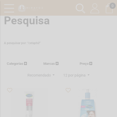
0
Pesquisa
A pesquisar por :
"cetaphil"
Categorias
Marcas
Preço
Recomendado
12 por página