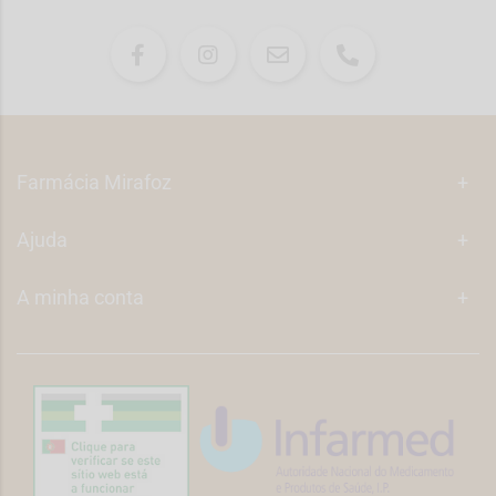
Farmácia Mirafoz
+
Ajuda
+
A minha conta
+