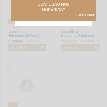
CONFUSÃO NOS
GERIR PREFERÊNCIAS
HORÁRIOS?
SABER MAIS
ACEITAR TODOS
-10%
-10%
Cetaphil
Cetaphil Creme
Cetaphil SA Fluido
Hidratante Oil Free Dia
Hidratante Exfoliante
Spf30 50 mL
Suave 236 mL
15,29EUR*
16,99EUR
13,95EUR*
15,50EUR
ADICIONAR
ADICIONAR
*Promoção válida de 2026-08-01 a
*Promoção válida de 2026-08-01 a
2026-08-31
2026-08-31
-10%