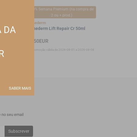
-20% Semana Premium (na compra de
-10%
2 ou + prod.)
Cantabria
Endocare Ce
Esthederm
A DA
50ml
Esthederm Lift Repair Cr 50ml
40,49EUR
95,50EUR
08-31
*Promoção vál
*Promoção válida de 2026-08-01 a 2026-08-08
R
SABER MAIS
 no seu email
Subscrever