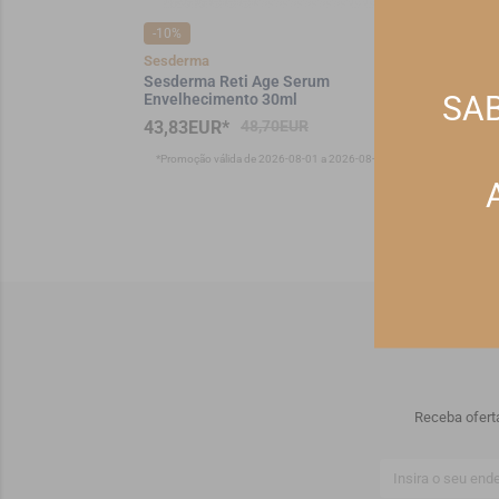
-10%
-10%
Sesderma
Colag
 Dia Refill
Sesderma Reti Age Serum
Cola
SAB
Envelhecimento 30ml
Goma
43,83EUR*
48,70EUR
21,
1 a 2026-08-15
*Promoção válida de 2026-08-01 a 2026-08-31
*Pro
Receba ofert