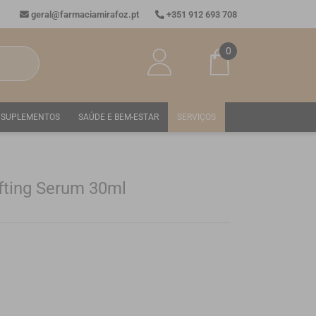
geral@farmaciamirafoz.pt
+351 912 693 708
0
SUPLEMENTOS
SAÚDE E BEM-ESTAR
SERVIÇOS
ifting Serum 30ml