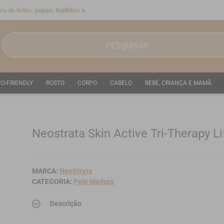
a de leites, papas, toalhitas e
CO-FRIENDLY
ROSTO
CORPO
CABELO
BEBÉ, CRIANÇA E MAMÃ
Neostrata Skin Active Tri-Therapy L
Ref.: 6241703
MARCA:
NeoStrata
CATEGORIA:
Pele Madura
Descrição