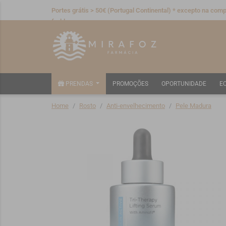
Portes grátis > 50€ (Portugal Continental) * excepto na compr
fraldas
PRENDAS
PROMOÇÕES
OPORTUNIDADE
E
Home
Rosto
Anti-envelhecimento
Pele Madura