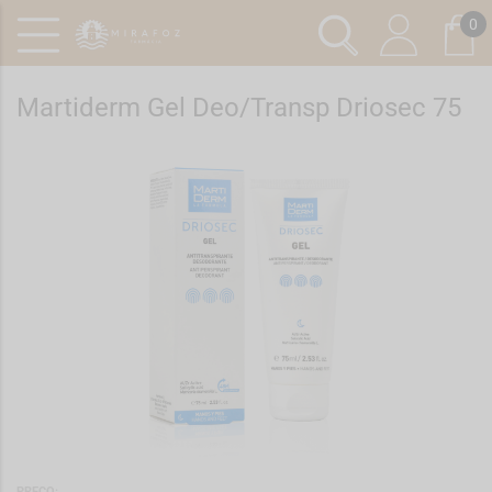
0
Martiderm Gel Deo/Transp Driosec 75
Ref.: 6909523
PREÇO: