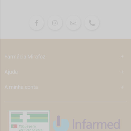
Farmácia Mirafoz
+
Ajuda
+
A minha conta
+