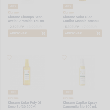
-10%
-10%
Klorane
Klorane
Klorane Champo Seco
Klorane Solar Oleo
Aveia Ceramida 150 mL
Capilar Monoi/Tamanu
100 mL
12,59EUR*
13,99EUR
15,30EUR*
17,00EUR
ADICIONAR
ADICIONAR
*Promoção válida de 2026-08-01 a
*Promoção válida de 2026-08-01 a
2026-08-31
2026-08-31
-10%
-10%
Klorane
Klorane
Klorane Solar Poly Ol
Klorane Capilar Spray
Seco Spf30 200Ml
Camomila Bio 100 mL