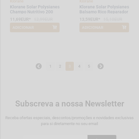
Klorane
Klorane
Klorane Solar Polysianes
Klorane Solar Polysianes
Champo Nutritivo 200
Balsamo Rico Reparador
mL
200 mL
11,69EUR*
12,99EUR
13,59EUR*
15,10EUR
ADICIONAR
ADICIONAR
*Promoção válida de 2026-08-01 a
*Promoção válida de 2026-08-01 a
2026-08-31
2026-08-31
1
2
3
4
5
Subscreva a nossa Newsletter
Receba ofertas especiais, descontos/promoções e novidades exclusivas
para si diretamente no seu email