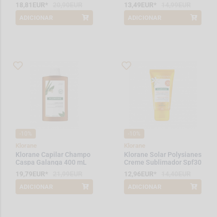
18,81EUR*
20,90EUR
13,49EUR*
14,99EUR
ADICIONAR
ADICIONAR
*Promoção válida de 2026-08-01 a
*Promoção válida de 2026-08-01 a
2026-08-31
2026-08-31
-10%
-10%
Klorane
Klorane
Klorane Capilar Champo
Klorane Solar Polysianes
Caspa Galanga 400 mL
Creme Sublimador Spf30
50 mL
19,79EUR*
21,99EUR
12,96EUR*
14,40EUR
ADICIONAR
ADICIONAR
*Promoção válida de 2026-08-01 a
*Promoção válida de 2026-08-01 a
2026-08-31
2026-08-31