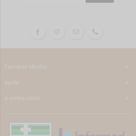
Farmácia Mirafoz
+
Ajuda
+
A minha conta
+