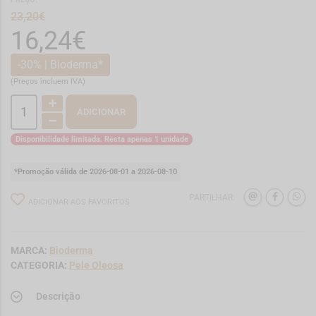
23,20€
16,24€
-30% | Bioderma*
(Preços incluem IVA)
ADICIONAR
Disponibilidade limitada. Resta apenas 1 unidade
*Promoção válida de 2026-08-01 a 2026-08-10
PARTILHAR:
ADICIONAR AOS FAVORITOS
MARCA:
Bioderma
CATEGORIA:
Pele Oleosa
Descrição