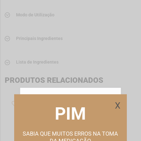
Modo de Utilização
Principais Ingredientes
Lista de Ingredientes
PRODUTOS RELACIONADOS
ESTE WEBSITE UTILIZA COOKIES
X
PIM
Este site utiliza cookies para melhorar a sua
experiência de utilização.
Consulte nossa
política de cookies
para obter mais
informações.
SABIA QUE MUITOS ERROS NA TOMA
DA MEDICAÇÃO