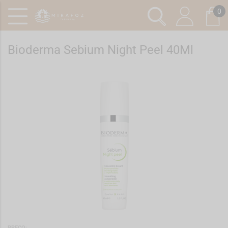
0
Bioderma Sebium Night Peel 40Ml
Ref.: 6287490
PREÇO: