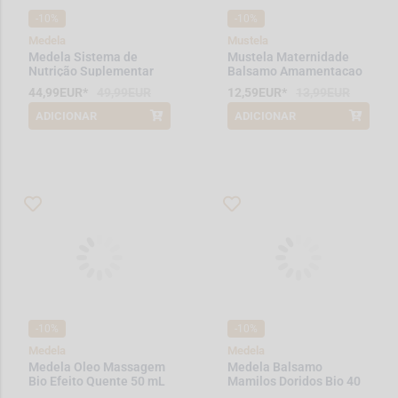
-10%
-10%
Medela
Mustela
Medela Sistema de
Mustela Maternidade
Nutrição Suplementar
Balsamo Amamentacao
30 mL
44,99EUR*
49,99EUR
12,59EUR*
13,99EUR
ADICIONAR
ADICIONAR
*Promoção válida de 2026-08-01 a
*Promoção válida de 2026-08-01 a
2026-08-31
2026-08-31
-10%
-10%
Medela
Medela
Medela Oleo Massagem
Medela Balsamo
Bio Efeito Quente 50 mL
Mamilos Doridos Bio 40
g