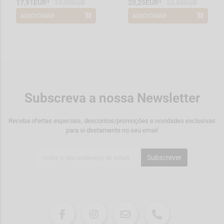
17,91EUR*
19,90EUR
20,25EUR*
22,50EUR
ADICIONAR
ADICIONAR
*Promoção válida de 2026-08-01 a
*Promoção válida de 2026-08-01 a
2026-08-31
2026-08-31
Subscreva a nossa Newsletter
Receba ofertas especiais, descontos/promoções e novidades exclusivas
para si diretamente no seu email
Subscrever