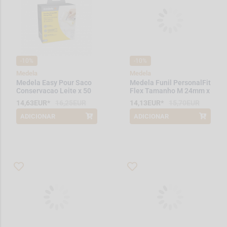
-10%
-10%
Medela
Medela
Medela Easy Pour Saco
Medela Funil PersonalFit
Conservacao Leite x 50
Flex Tamanho M 24mm x
2 unid.
14,63EUR*
16,25EUR
14,13EUR*
15,70EUR
ADICIONAR
ADICIONAR
*Promoção válida de 2026-08-01 a
*Promoção válida de 2026-08-01 a
2026-08-31
2026-08-31