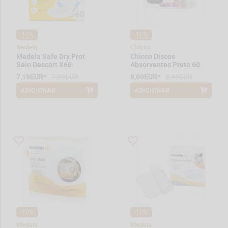
-10%
-10%
Medela
Chicco
Medela Safe Dry Prot
Chicco Discos
Seio Descart X60
Absorventes Preto 60
Unidades
7,19EUR*
7,99EUR
8,09EUR*
8,99EUR
ADICIONAR
ADICIONAR
*Promoção válida de 2026-08-01 a
*Promoção válida de 2026-08-01 a
2026-08-31
2026-08-31
-10%
-10%
Medela
Medela