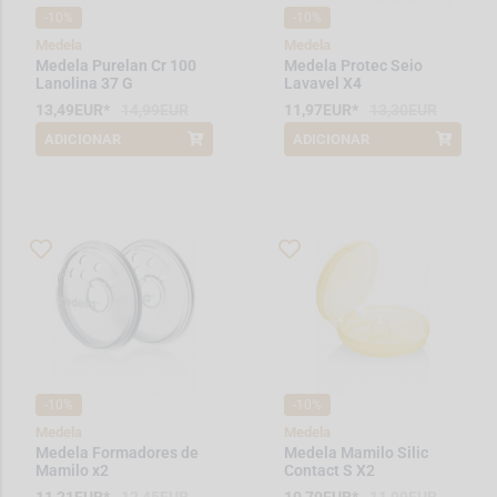
-10%
-10%
Medela
Medela
Medela Purelan Cr 100
Medela Protec Seio
Lanolina 37 G
Lavavel X4
13,49EUR*
14,99EUR
11,97EUR*
13,30EUR
ADICIONAR
ADICIONAR
*Promoção válida de 2026-08-01 a
*Promoção válida de 2026-08-01 a
2026-08-31
2026-08-31
-10%
-10%
Medela
Medela
Medela Formadores de
Medela Mamilo Silic
Mamilo x2
Contact S X2