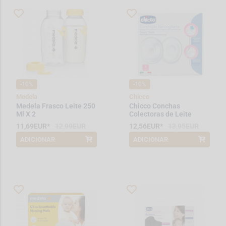
-10%
-10%
Medela
Chicco
Medela Frasco Leite 250
Chicco Conchas
Ml X 2
Colectoras de Leite
11,69EUR*
12,99EUR
12,56EUR*
13,95EUR
ADICIONAR
ADICIONAR
*Promoção válida de 2026-08-01 a
*Promoção válida de 2026-08-01 a
2026-08-31
2026-08-31