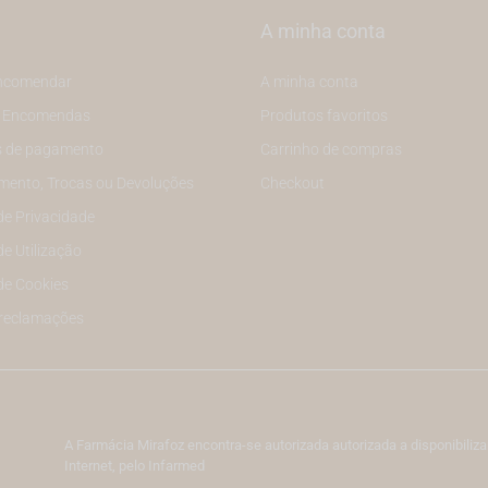
A minha conta
ncomendar
A minha conta
e Encomendas
Produtos favoritos
 de pagamento
Carrinho de compras
mento, Trocas ou Devoluções
Checkout
 de Privacidade
de Utilização
 de Cookies
 reclamações
A Farmácia Mirafoz encontra-se autorizada autorizada a disponibil
Internet, pelo Infarmed