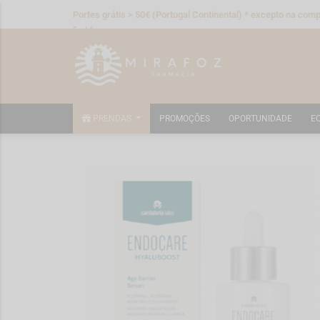
Portes grátis > 50€ (Portugal Continental) * excepto na compr
fraldas
PRENDAS
PROMOÇÕES
OPORTUNIDADE
E