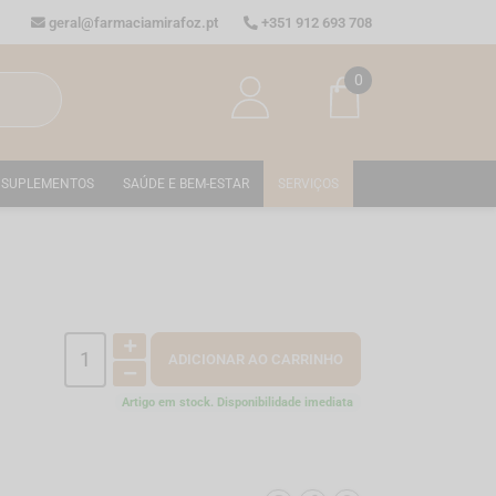
geral@farmaciamirafoz.pt
+351 912 693 708
0
SUPLEMENTOS
SAÚDE E BEM-ESTAR
SERVIÇOS
ADICIONAR AO CARRINHO
Artigo em stock. Disponibilidade imediata