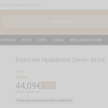
a de leites, papas, toalhitas e
CO-FRIENDLY
ROSTO
CORPO
CABELO
BEBÉ, CRIANÇA E MAMÃ
Endocare Hyaluboost Serum 30 mL
Ref.: 7263251
PREÇO:
48,99€
44,09€
-10%*
(Preços incluem IVA)
*Promoção válida de 2026-08-01 a 2026-08-31