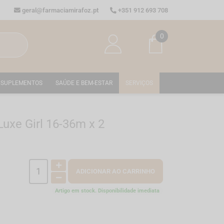
geral@farmaciamirafoz.pt
+351 912 693 708
0
SUPLEMENTOS
SAÚDE E BEM-ESTAR
SERVIÇOS
xe Girl 16-36m x 2
ADICIONAR AO CARRINHO
Artigo em stock. Disponibilidade imediata