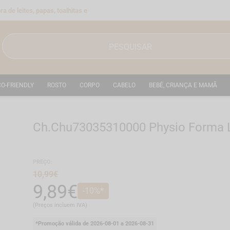
a de leites, papas, toalhitas e
CO-FRIENDLY
ROSTO
CORPO
CABELO
BEBÉ, CRIANÇA E MAMÃ
Ch.Chu73035310000 Physio Forma Lu
Ref.: 7287110
Ean.: 8058664172009
PREÇO:
10,99€
9,89€
-10%*
(Preços incluem IVA)
*Promoção válida de 2026-08-01 a 2026-08-31