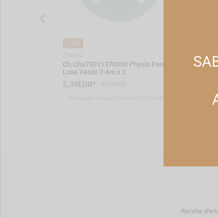
-10%
-10%
Chicco
Chicc
SAB
oft Silicone
Ch.Chu73011370000 Physio Forma
Ch.C
Luxe Verde 2-6m x 2
Luxe 
5,39EUR*
5,99EUR
5,39
1 a 2026-08-31
*Promoção válida de 2026-08-01 a 2026-08-31
*Pro
Receba ofert