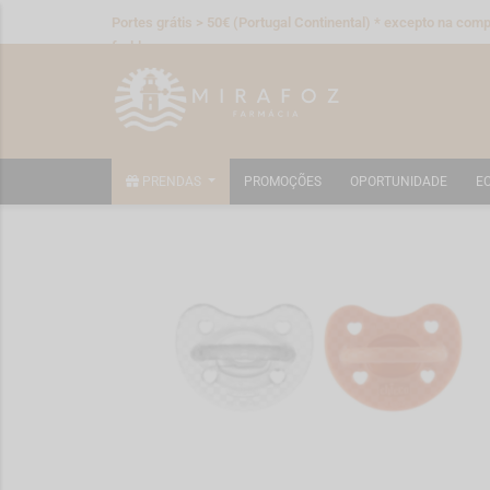
Portes grátis > 50€ (Portugal Continental) * excepto na compr
fraldas
PRENDAS
PROMOÇÕES
OPORTUNIDADE
E