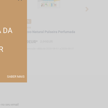
-10%
-10%
Chicco
Chicco
A DA
orma
Chicco Natural Pulseira Perfumada
Ch.Hig1208
Tigre Azul 
2,69EUR*
2,99EUR
5,39EUR*
R
08-31
*Promoção válida de 2026-08-01 a 2026-08-31
*Promoção vál
SABER MAIS
 no seu email