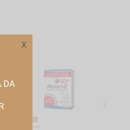
X
A DA
R
-10%
-10%
Absorvit
Absorvit