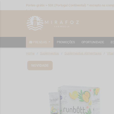
Portes grátis > 50€ (Portugal Continental) * excepto na compr
fraldas
PRENDAS
PROMOÇÕES
OPORTUNIDADE
E
Home
Suplementos
Suplementos Alimentares
Vita
NOVIDADE