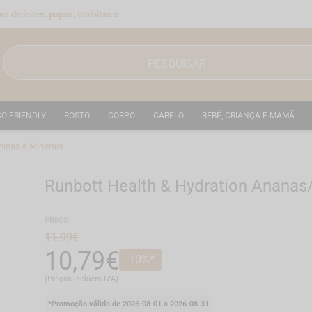
a de leites, papas, toalhitas e
CO-FRIENDLY
ROSTO
CORPO
CABELO
BEBÉ, CRIANÇA E MAMÃ
minas e Minerais
Runbott Health & Hydration Ananas
Ref.: 1001935
PREÇO:
11,99€
10,79€
-10%*
(Preços incluem IVA)
*Promoção válida de 2026-08-01 a 2026-08-31