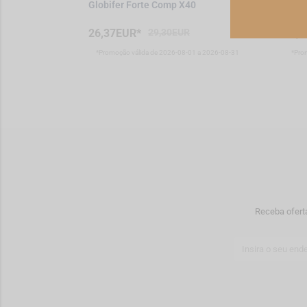
p X 60
Globifer Forte Comp X40
Absor
comp
26,37EUR*
29,30EUR
11,
1 a 2026-08-31
*Promoção válida de 2026-08-01 a 2026-08-31
*Pro
Receba ofert