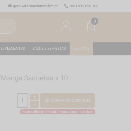
geral@farmaciamirafoz.pt
+351 912 693 708
0
SUPLEMENTOS
SAÚDE E BEM-ESTAR
SERVIÇOS
/Manga Saquetas x 10
ADICIONAR AO CARRINHO
Disponibilidade limitada. Resta apenas 1 unidade