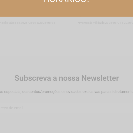
vit Energia Comp X 30 x 30
Absorvit Geleia Real Amp 10 M
s
amp beb
69EUR*
12,99EUR
16,65EUR*
18,50EUR
moção válida de 2026-08-01 a 2026-08-31
*Promoção válida de 2026-08-01 a 2026-
Subscreva a nossa Newsletter
as especiais, descontos/promoções e novidades exclusivas para si diretamente